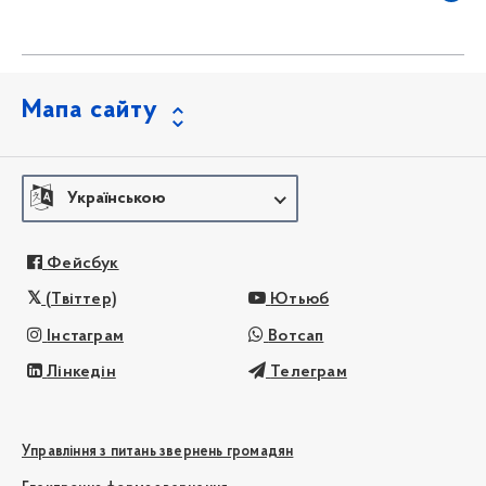
Мапа сайту
Українською
Фейсбук
(Твіттер)
Ютьюб
Інстаграм
Вотсап
Лінкедін
Телеграм
Управління з питань звернень громадян