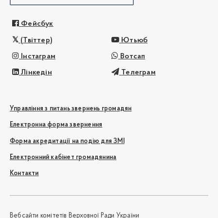
Фейсбук
(Твіттер)
Ютьюб
Інстаграм
Вотсап
Лінкедін
Телеграм
Управління з питань звернень громадян
Електронна форма звернення
Форма акредитації на подію для ЗМІ
Електронний кабінет громадянина
Контакти
Вебсайти комітетів Верховної Ради України