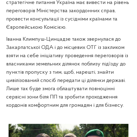
стратегічне питання Україна має вивести на рівень
переговорів Міністерства закордонних справ,
провести консультації із сусідніми країнами та
Європейською Комісією.
Іванна Климпуш-Цинцадзе також звернулася до
Закарпатської ОДА і до місцевих ОТГ із закликом
взяти на себе ініціативу проведення переговорів із
власниками земельних ділянок поблизу під’їзду до
пунктів пропуску з тим, щоб, нарешті, знайти
цивілізований спосіб передати ці ділянки державі.
Лише так буде змога облаштувати повноцінні
сервісні зони біля ПП та зробити проходження
кордонів комфортним для громадян і для бізнесу.