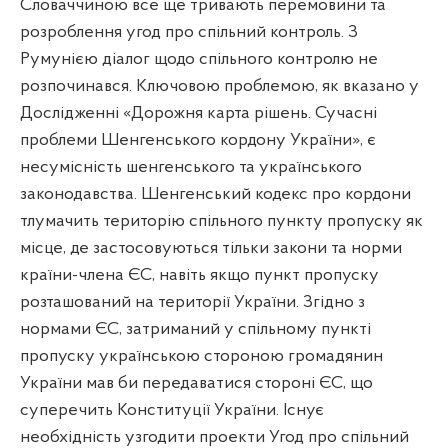
Словаччиною все ще тривають перемовини та
розроблення угод про спільний контроль. З
Румунією діалог щодо спільного контролю не
розпочинався. Ключовою проблемою, як вказано у
Дослідженні «Дорожня карта рішень. Сучасні
проблеми Шенгенського кордону України», є
несумісність шенгенського та українського
законодавства. Шенгенський кодекс про кордони
тлумачить територію спільного пункту пропуску як
місце, де застосовуються тільки закони та норми
країни-члена ЄС, навіть якщо пункт пропуску
розташований на території України. Згідно з
нормами ЄС, затриманий у спільному пункті
пропуску українською стороною громадянин
України мав би передаватися стороні ЄС, що
суперечить Конституції України. Існує
необхідність узгодити проекти Угод про спільний