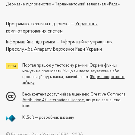
Державне підприємство «Парламентський телеканал «Рада»
Програмно-технічна підтримка —
Управління
комп'ютеризованих систем
Iнформаційна підтримка —
Інформаційне управління,
Пресслужба Апарату Верховної Ради України
Портал працює у тестовому режимі. Окремі функції
можуть не працювати. Якщо ви маєте зауваження або
пропозиції, будь ласка, напишіть нам:
Форма зворотного
зв'язку
Весь контент доступний за ліцензією
Creative Commons
Attribution 4.0 International license
, якщо не зазначено
інше
KitSoft — розробник дизайну