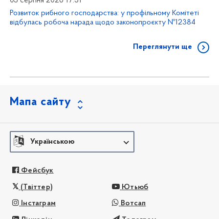
03 серпня 2026 17:31
Розвиток рибного господарства: у профільному Комітеті
відбулась робоча нарада щодо законопроєкту №12384
Переглянути ще
Мапа сайту
Українською
Фейсбук
(Твіттер)
Ютьюб
Інстаграм
Вотсап