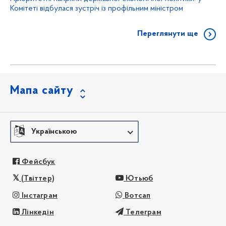
Комітеті відбулася зустріч із профільним міністром
Переглянути ще
Мапа сайту
Українською
Фейсбук
(Твіттер)
Ютьюб
Інстаграм
Вотсап
Лінкедін
Телеграм