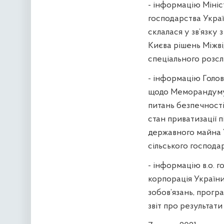
- інформацію Мініст
господарства Україн
склалася у зв’язку
Києва рішень Міжві
спеціального розсл
- інформацію Голо
щодо Меморандуму 
питань безпечності
стан приватизації 
державного майна У
сільського господа
- інформацію в.о. 
корпорація Україн
зобов’язань, прогр
звіт про результати