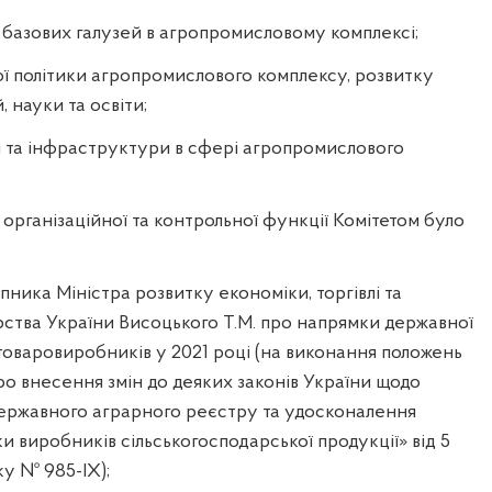
у базових галузей в агропромисловому комплексі;
ної політики агропромислового комплексу, розвитку
, науки та освіти;
ій та інфраструктури в сфері агропромислового
 організаційної та контрольної функції Комітетом було
пника Міністра розвитку економіки, торгівлі та
рства України Висоцького Т.М. про напрямки державної
товаровиробників у 2021 році (на виконання положень
о внесення змін до деяких законів України щодо
ржавного аграрного реєстру та удосконалення
и виробників сільськогосподарської продукції» від 5
у № 985-IX);