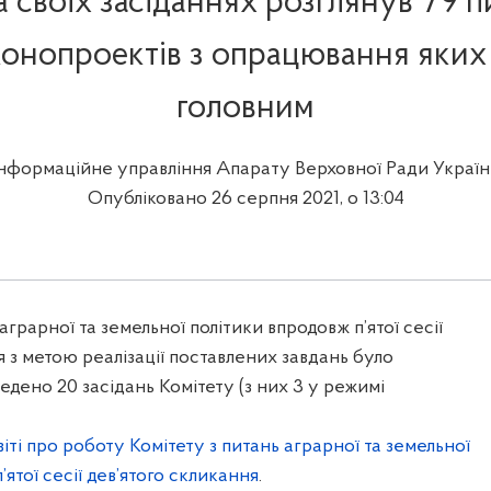
 на своїх засіданнях розглянув 79 п
аконопроектів з опрацювання яких
головним
Інформаційне управління Апарату Верховної Ради Україн
Опубліковано 26 серпня 2021, о 13:04
аграрної та земельної політики впродовж п’ятої сесії
я з метою реалізації поставлених завдань було
едено 20 засідань Комітету (з них 3 у режимі
віті про роботу Комітету з питань аграрної та земельної
’ятої сесії дев’ятого скликання
.