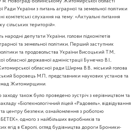
 у м. Новоград-Волинському Житомирської області
ї Ради України з питань аграрної та земельної політики
ні комітетські слухання на тему: «Актуальні питання
ку сільських територій».
ть народні депутати України, голови підкомітетів
аграрної та земельної політики, Перший заступник
політики та продовольства України Висоцький Т.М.,
ї обласної державної адміністрації Бунечко В.І.,
итомирської обласної ради Ширма В.В., міський голова
ький Боровець М.П., представники наукових установ та
ромад Житомирщини.
о заходу також було проведено зустріч з керівництвом та
закладу «Біотехнологічний ліцей «Радовель», відвідування
та центру безпеки, ознайомлення з роботою
БЕТЕК», одного з найбільших виробників та
жих ягід в Європі, огляд будівництва дороги Броники-