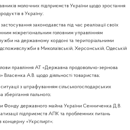
тавників молочних підприємств України щодо зростання
родуктів в Україну;
застосування законодавства під час реалізації своїх
нним міжрегіональним головним управлінням
жби на державному кордоні та територіальними
споживслужби в Миколаївській, Херсонській, Одеській
голови правління АТ «Державна продовольчо-зернова
» Власенка А.В. щодо діяльності товариства;
 ситуації з штрафуванням сільськогосподарських
а зберігання пального;
ви Фонду державного майна України Сенниченка Д.В.
атизації підприємств АПК та проблемних питань
ів концерну «Укрспирт»;