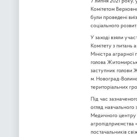
7 липня 2021 року,
Комітетом Верховно
були проведені виїз
соціального розвит
У заході взяли учас
Комітету з питань 
Міністра аграрної 
голова Житомирсько
заступник голови Ж
м. Новоград-Волинс
територіальних г
Під час зазначеног
огляд навчального 
Медичного центру 
агропідприємства «
постачальників сві