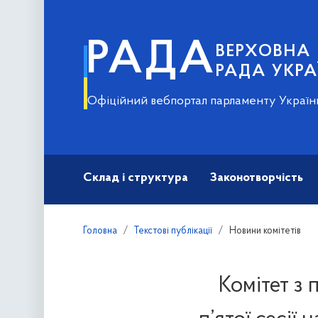
РАДА
ВЕРХОВНА
РАДА УКРА
Офіційний вебпортал парламенту Україн
Склад і структура
Законотворчість
Головна
Текстові публікації
Новини комітетів
Комітет з 