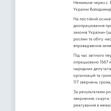
Немильня через с. 
України Володимир
На постійній основ
доопрацювання про
законів України» (
рослин та обігу на
впровадження земе
Під час звітного пе
опрацьовано 1567 ли
народних депутатів
організацій та гром
117 звернень грома
За результатами ро
звернення, скарги, 
реагування в межах