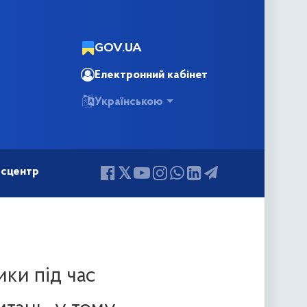
GOV.UA
Електронний кабінет
Українською
сцентр
ики під час