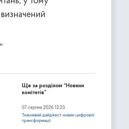
итань, у тому
 визначений
и
Ще за розділом
“Новини
комітетів”
07 серпня 2026 12:23
Тижневий дайджест новин цифрової
трансформації