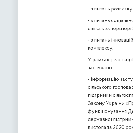
- з питань розвитк
- з питань соціаль
сільських територій
- з питань інновац
комплексу.
У рамках реалізації
заслухано:
- інформацію засту
сільського господа
підтримки сільгосп
Закону України «Пр
функціонування Де
державної підтримк
листопада 2020 рок