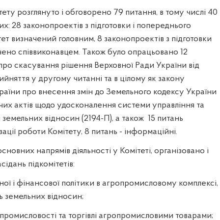
тету розглянуто і обговорено 79 питання, в тому числі 40
их: 28 законопроектів з підготовки і попереднього
тет визначений головним, 8 законопроектів з підготовки
чено співвиконавцем. Також було опрацьовано 12
про скасування рішення Верховної Ради України від
рийняття у другому читанні та в цілому як закону
раїни про внесення змін до Земельного кодексу України
чих актів щодо удосконалення системи управління та
і земельних відносин (2194-П), а також
15 питань
ації роботи Комітету, 8 питань - інформаційні.
новних напрямів діяльності у Комітеті, організовано і
ідань підкомітетів:
чної і фінансової політики в агропромисловому комплексі,
нь земельних відносин;
ї промисловості та торгівлі агропромисловими товарами;