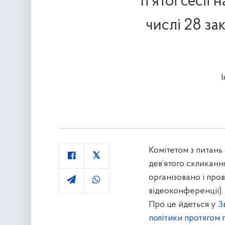
п’ятої сесії
числі 28 з
Комітетом з питань 
дев’ятого скликанн
організовано і пров
відеоконференції).
Про це йдеться у
З
політики протягом п