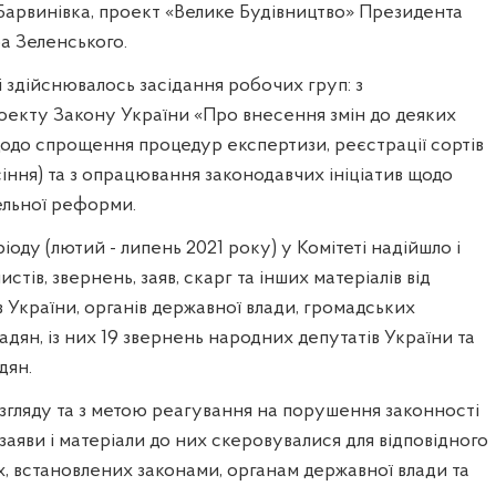
Барвинівка, проект «Велике Будівництво» Президента
а Зеленського.
і здійснювалось засідання робочих груп: з
екту Закону України «Про внесення змін до деяких
щодо спрощення процедур експертизи, реєстрації сортів
сіння) та з опрацювання законодавчих ініціатив щодо
льної реформи.
ріоду (лютий - липень 2021 року) у Комітеті надійшло і
стів, звернень, заяв, скарг та інших матеріалів від
 України, органів державної влади, громадських
адян, із них 19 звернень народних депутатів України та
дян.
згляду та з метою реагування на порушення законності
заяви і матеріали до них скеровувалися для відповідного
, встановлених законами, органам державної влади та