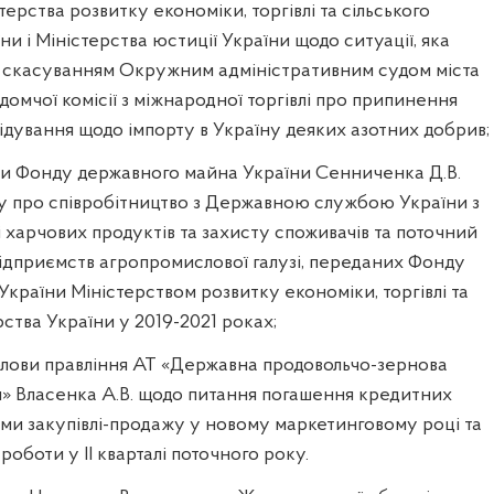
ерства розвитку економіки, торгівлі та сільського
и і Міністерства юстиції України щодо ситуації, яка
 з скасуванням Окружним адміністративним судом міста
домчої комісії з міжнародної торгівлі про припинення
ідування щодо імпорту в Україну деяких азотних добрив;
ви Фонду державного майна України Сенниченка Д.В.
про співробітництво з Державною службою України з
 харчових продуктів та захисту споживачів та поточний
підприємств агропромислової галузі, переданих Фонду
країни Міністерством розвитку економіки, торгівлі та
рства України у 2019-2021 роках;
голови правління АТ «Державна продовольчо-зернова
и» Власенка А.В. щодо питання погашення кредитних
ами закупівлі-продажу у новому маркетинговому році та
 роботи у II кварталі поточного року.