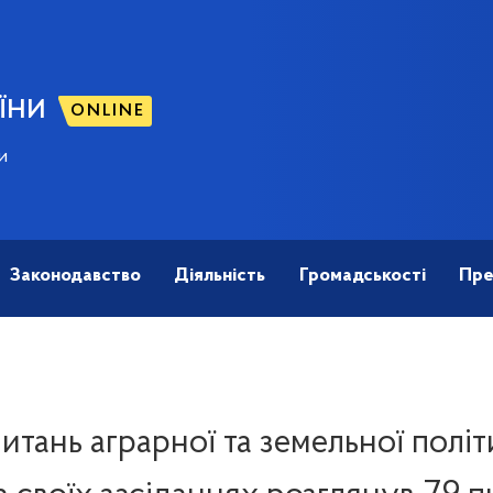
ЇНИ
ONLINE
и
Законодавство
Діяльність
Громадськості
Пре
питань аграрної та земельної політ