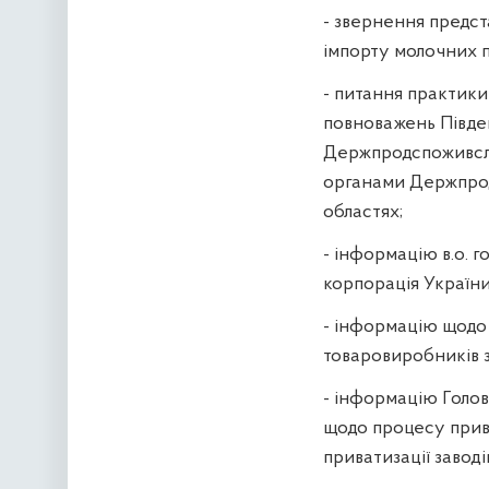
- звернення предс
імпорту молочних п
- питання практики 
повноважень Півде
Держпродспоживслу
органами Держпрод
областях;
- інформацію в.о. 
корпорація України
- інформацію щодо
товаровиробників з
- інформацію Голо
щодо процесу прив
приватизації завод