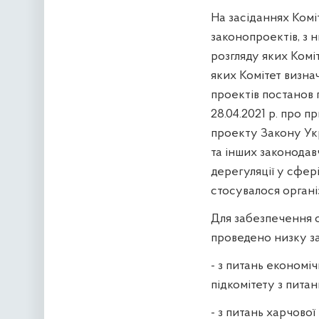
На засіданнях Комі
законопроектів, з н
розгляду яких Комі
яких Комітет визна
проектів постанов 
28.04.2021 р. про п
проекту Закону Ук
та інших законодав
дерегуляції у сфер
стосувалося організ
Для забезпечення ос
проведено низку зас
- з питань економі
підкомітету з пита
- з питань харчово