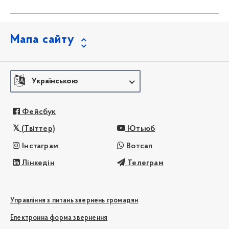
Мапа сайту
Українською
Фейсбук
(Твіттер)
Ютьюб
Інстаграм
Вотсап
Лінкедін
Телеграм
Управління з питань звернень громадян
Електронна форма звернення