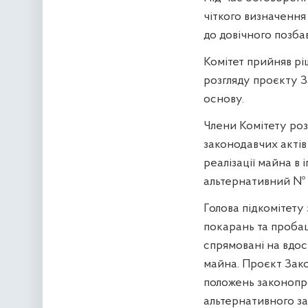
чіткого визначення
до довічного
позба
Комітет прийняв рі
розгляду проєкту 
основу.
Члени Комітету роз
законодавчих акті
реалізації майна в
альтернативний №
Голова підкомітету 
покарань та пробац
спрямовані на вдос
майна. Проєкт Зако
положень законопр
альтернативного з