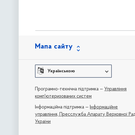
Мапа сайту
Українською
Програмно-технічна підтримка —
Управління
комп'ютеризованих систем
Iнформаційна підтримка —
Інформаційне
управління,
Пресслужба Апарату Верховної Ра
України