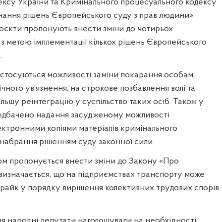
ексу України та Кримінального процесуального кодексу
нання рішень Європейського суду з прав людини»
роєкти пропонують внести зміни до чотирьох
 з метою імплементації кількох рішень Європейського
.
 стосуються можливості заміни покарання особам,
чного ув’язнення, на строкове позбавлення волі та
ьшу реінтеграцію у суспільство таких осіб. Також у
едбачено надання засудженому можливості
ектронними копіями матеріалів кримінального
набрання рішенням суду законної сили.
ом пропонується внести зміни до Закону «Про
визначається, що на підприємствах транспорту може
трайк у порядку вирішення колективних трудових спорів
я народні депутати наголошували на необхідності