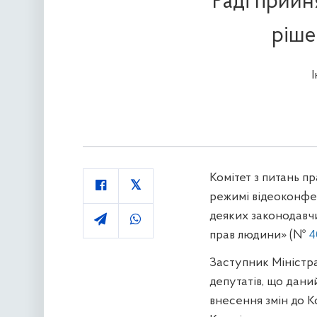
Раді прийн
ріше
Комітет з питань пр
режимі відеоконфер
деяких законодавч
прав людини» (№
4
Заступник Міністр
депутатів, що дани
внесення змін до К