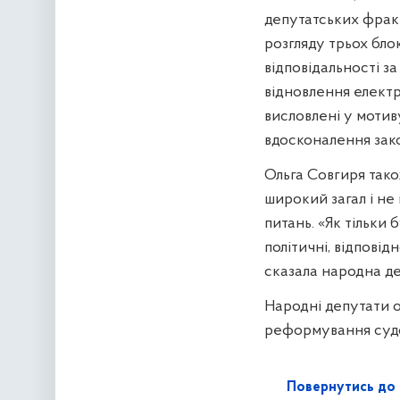
депутатських фракц
розгляду трьох блок
відповідальності з
відновлення електр
висловлені у мотив
вдосконалення зак
Ольга Совгиря тако
широкий загал і не
питань. «Як тільки 
політичні, відпові
сказала народна де
Народні депутати 
реформування судо
Повернутись до 