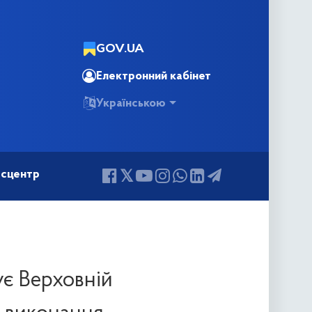
GOV.UA
Електронний кабінет
Українською
сцентр
ує Верховній