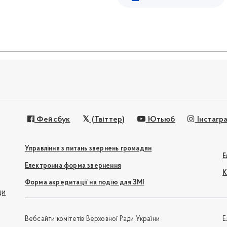
Фейсбук
(Твіттер)
Ютьюб
Інстагр
Управління з питань звернень громадян
Е
Електронна форма звернення
К
Форма акредитації на подію для ЗМІ
ди
Вебсайти комітетів Верховної Ради України
Е