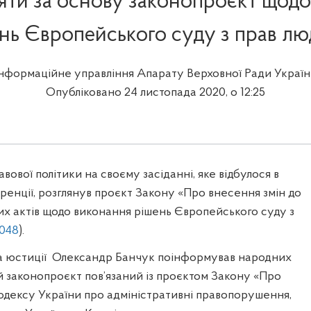
яти за основу законопроєкт щод
нь Європейського суду з прав л
Інформаційне управління Апарату Верховної Ради Україн
Опубліковано 24 листопада 2020, о 12:25
авової політики на своєму засіданні, яке відбулося в
енції, розглянув проєкт Закону «Про внесення змін до
их актів щодо виконання рішень Європейського суду з
048
).
а юстиції Олександр Банчук поінформував народних
й законопроєкт пов’язаний із проєктом Закону «Про
одексу України про адміністративні правопорушення,