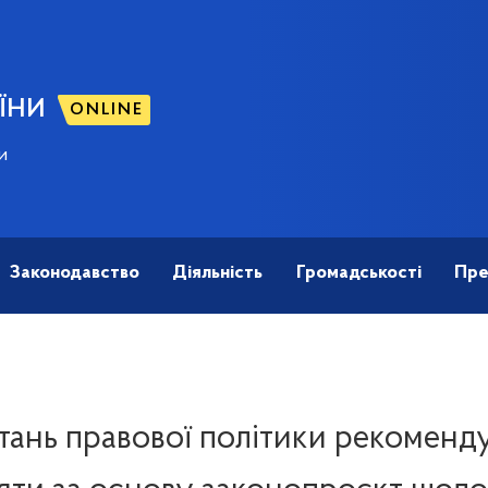
ЇНИ
ONLINE
и
Законодавство
Діяльність
Громадськості
Пре
итань правової політики рекоменд