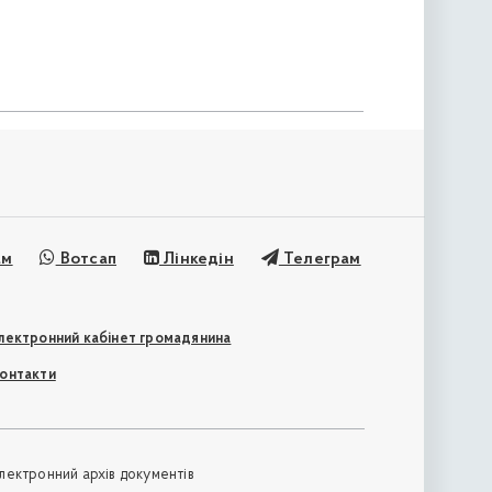
ам
Вотсап
Лінкедін
Телеграм
лектронний кабінет громадянина
онтакти
лектронний архів документів