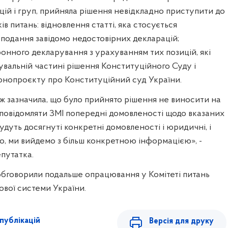
ій і груп, прийняла рішення невідкладно приступити до
ів питань: відновлення статті, яка стосується
а подання завідомо недостовірних декларацій;
онного декларування з урахуванням тих позицій, які
увальній частині рішення Конституційного Суду і
онопроєкту про Конституційний суд України.
ж зазначила, що було прийнято рішення не виносити на
 повідомляти ЗМІ попередні домовленості щодо вказаних
будуть досягнуті конкретні домовленості і юридичні, і
дно, ми вийдемо з більш конкретною інформацією», -
путатка.
обговорили подальше опрацювання у Комітеті питань
вої системи України.
публікацій
Версія для друку