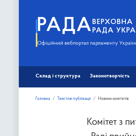
РАДА
ВЕРХОВНА
РАДА УКРА
Офіційний вебпортал парламенту Україн
Склад і структура
Законотворчість
Головна
Текстові публікації
Новини комітетів
Комітет з п