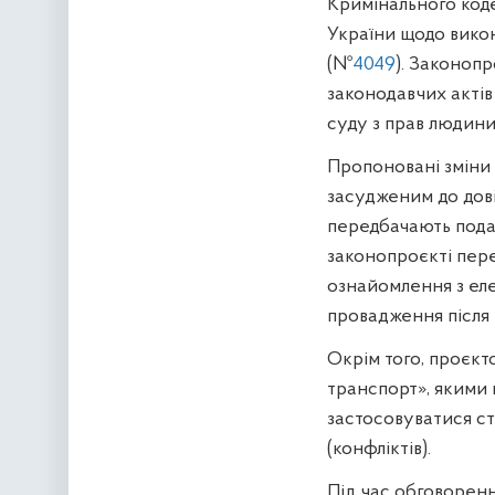
Кримінального код
України щодо вико
(№
4049
). Законоп
законодавчих актів
суду з прав людини
Пропоновані зміни
засудженим до дові
передбачають подал
законопроєкті пер
ознайомлення з ел
провадження після 
Окрім того, проєкт
транспорт», якими 
застосовуватися с
(конфліктів).
Під час обговоренн