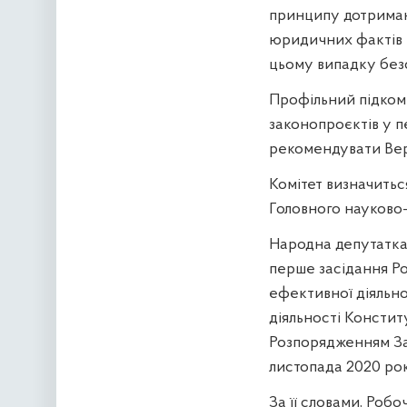
принципу дотриман
юридичних фактів п
цьому випадку безс
Профільний підкомі
законопроєктів у 
рекомендувати Верх
Комітет визначитьс
Головного науково
Народна депутатка
перше засідання Ро
ефективної діяльнос
діяльності Констит
Розпорядженням За
листопада 2020 ро
За її словами, Робо