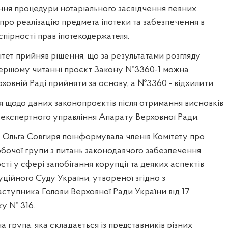
ня процедури нотаріального засвідчення певних
ро реалізацію предмета іпотеки та забезпечення в
пірності прав іпотекодержателя.
тет прийняв рішення, що за результатами розгляду
першому читанні проєкт Закону №3360-1 можна
овній Раді прийняти за основу, а №3360 - відхилити.
я щодо даних законопроєктів після отримання висновків
-експертного управління Апарату Верховної Ради.
 Ольга Совгиря поінформувала членів Комітету про
бочої групи з питань законодавчого забезпечення
ті у сфері запобігання корупції та деяких аспектів
уційного Суду України, утвореної згідно з
ступника Голови Верховної Ради України від 17
ку № 316.
ча група, яка складається із представників різних