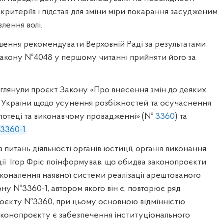
 критеріїв і підстав для зміни міри покарання засудженим
влення волі
.
шення рекомендувати Верховній Раді за результатами
Закону №4048 у першому читанні прийняти його за
глянули проєкт Закону «Про внесення змін до деяких
в України щодо усунення розбіжностей та осучаснення
 іпотеці та виконавчому провадженні» (№
3360
) та
3360-1
.
з питань діяльності органів юстиції, органів виконання
ії Ігор Фріс поінформував, що обидва законопроєкти
коналення наявної системи реалізації арештованого
ну №3360-1, автором якого він є, повторює ряд
оєкту №3360, при цьому основною відмінністю
аконопроєкту є забезпечення інституціонального