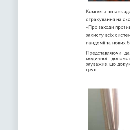
Комітет з питань з
страхування на сь
«Про заходи проти
захисту всіх систем
пандемії та нових б
Представляючи дан
медичної допомо
зауважив, що доку
груп.