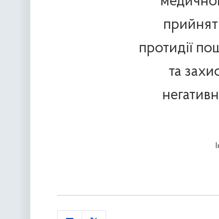
медичног
прийнят
протидії п
та захи
негативн