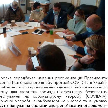
 проєкт передбачає надання рекомендацій Президенту
ення Національного штабу протидії COVID-19 в Україні,
, забезпечити: запровадження єдиного багатоканального
фону для звернень громадян; ефективну безоплатну
тестування на коронавірусну хворобу (COVID-19);
вірусної хвороби в амбулаторних умовах та в умовах
функціонування системи екстреної медичної допомоги;