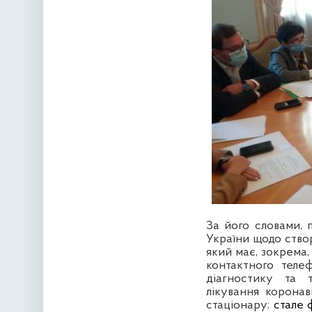
За його словами,
України щодо створ
який має, зокрема
контактного теле
діагностику та 
лікування корона
стаціонару;
стале 