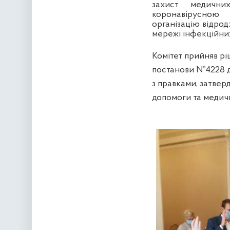
захист медичних
коронавірусною 
організацію відро
мережі інфекційних
Комітет прийняв р
постанови №4228 до
з правками, затве
допомоги та медич