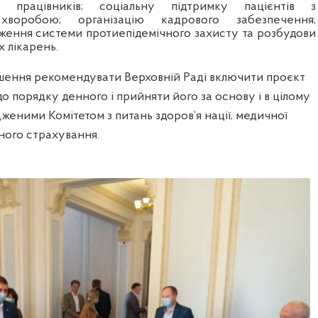
 працівників; соціальну підтримку пацієнтів з
хворобою; організацію кадрового забезпечення;
дження системи протиепідемічного захисту та розбудови
 лікарень.
ішення рекомендувати Верховній Раді включити проєкт
 порядку денного і прийняти його за основу і в цілому
рдженими Комітетом
з питань здоров’я нації, медичної
ного страхування.