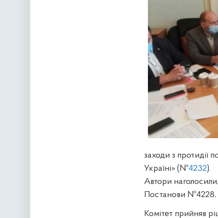
заходи з протидії 
Україні» (№
4232
).
Автори наголосили
Постанови №4228, а
Комітет прийняв р