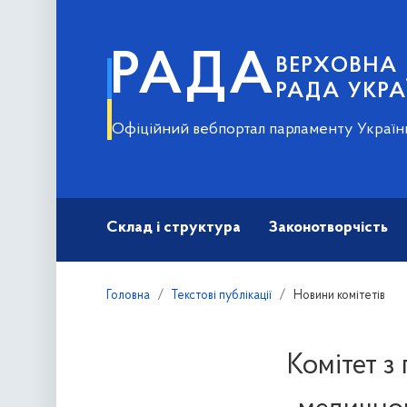
РАДА
ВЕРХОВНА
РАДА УКРА
Офіційний вебпортал парламенту Україн
Склад і структура
Законотворчість
Головна
Текстові публікації
Новини комітетів
Комітет з