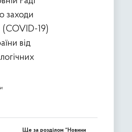
вній Раді
о заходи
 (COVID-19)
аїни від
ологічних
и
Ще за розділом
“Новини