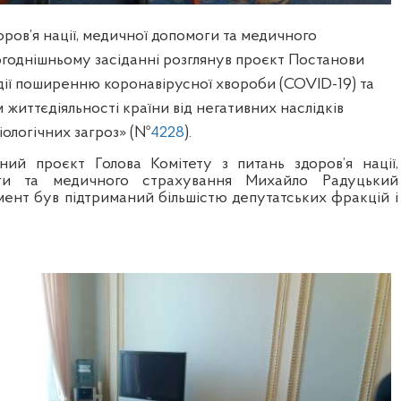
доров’я нації, медичної допомоги та медичного
огоднішньому засіданні розглянув проєкт Постанови
дії поширенню коронавірусної хвороби (COVID-19) та
 життєдіяльності країни від негативних наслідків
іологічних загроз» (№
4228
).
ий проєкт Голова Комітету з питань здоров’я нації,
ги та медичного страхування Михайло Радуцький
мент був підтриманий більшістю депутатських фракцій і