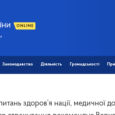
ЇНИ
ONLINE
и
Законодавство
Діяльність
Громадськості
Пре
 питань здоров’я нації, медичної д