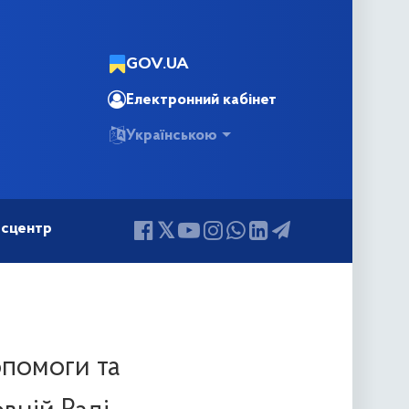
GOV.UA
Електронний кабінет
Українською
сцентр
опомоги та