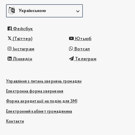
Українською
Фейсбук
(Твіттер)
Ютьюб
Інстаграм
Вотсап
Лінкедін
Телеграм
Управління з питань звернень громадян
Електронна форма звернення
Форма акредитації на подію для ЗМІ
Електронний кабінет громадянина
Контакти