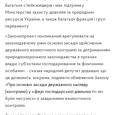
багатьох стейкхолдерів і має підтримку
Міністерства захисту довкілля та природних
ресурсів України, а також багатьох фракцій і груп
парламенту.
«Законопроект покликаний врегулювати на
законодавчому рівні основні засади здійснення
державного екологічного контролю за дотриманням
природоохоронного законодавства в органах
влади, суб’єктами господарювання та фізичними
особами», - сказав народний депутат додавши, що
це дозволить, зокрема, подолати обмеження
Закону
«
Про основні засади державного нагляду
(контролю) у сфері господарської діяльності
» які
були несумісні із завд
а
ннями екологічного
контролю.