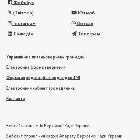
Фейсбук
(Твіттер)
Ютьюб
Інстаграм
Вотсап
Лінкедін
Телеграм
Управління з питань звернень громадян
Електронна форма звернення
Форма акредитації на подію для ЗМІ
Електронний кабінет громадянина
Контакти
Вебсайти комітетів Верховної Ради України
Вебсайт Управління кадрів Апарату Верховної Ради України