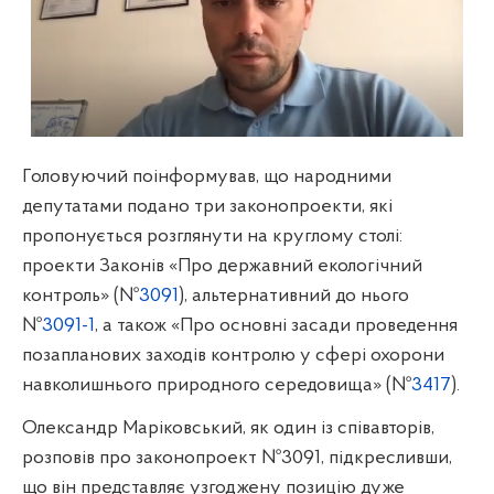
Головуючий поінформував, що народними
депутатами подано три законопроекти, які
пропонується розглянути на круглому столі:
проекти Законів «Про державний екологічний
контроль» (№
3091
), альтернативний до нього
№
3091-1
, а також «Про основні засади проведення
позапланових заходів контролю у сфері охорони
навколишнього природного середовища» (№
3417
).
Олександр Маріковський, як один із співавторів,
розповів про законопроект №3091, підкресливши,
що він представляє узгоджену позицію дуже