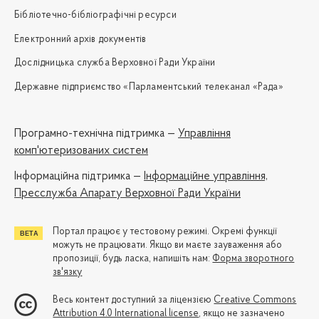
Бібліотечно-бібліографічні ресурси
Електронний архів документів
Дослідницька служба Верховної Ради України
Державне підприємство «Парламентський телеканал «Рада»
Програмно-технічна підтримка —
Управління
комп'ютеризованих систем
Iнформаційна підтримка —
Інформаційне управління,
Пресслужба Апарату Верховної Ради України
Портал працює у тестовому режимі. Окремі функції
можуть не працювати. Якщо ви маєте зауваження або
пропозиції, будь ласка, напишіть нам:
Форма зворотного
зв'язку
Весь контент доступний за ліцензією
Creative Commons
Attribution 4.0 International license
, якщо не зазначено