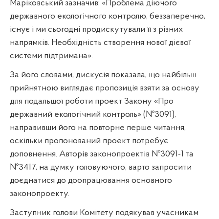
Маріковський зазначив: «Проблема діючого
державного екологічного контролю, беззаперечно,
існує і ми сьогодні продискутували її з різних
напрямків. Необхідність створення нової дієвої
системи підтримана».
За його словами, дискусія показала, що найбільш
прийнятною виглядає пропозиція взяти за основу
для подальшої роботи проект Закону «Про
державний екологічний контроль» (№3091),
направивши його на повторне перше читання,
оскільки пропонований проект потребує
доповнення. Авторів законопроектів №3091-1
та
№3417, на думку головуючого, варто запросити
доєднатися до доопрацювання основного
законопроекту.
Заступник голови Комітету подякував учасникам