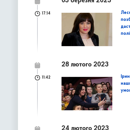
03 березня 2023
Леся
17:14
поз
дас
пол
28 лютого 2023
Іри
11:42
наш
умо
24 лютого 2023