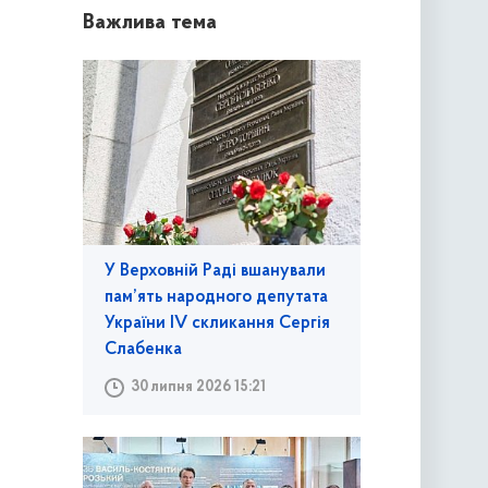
Важлива тема
У Верховній Раді вшанували
пам’ять народного депутата
України IV скликання Сергія
Слабенка
30 липня 2026 15:21