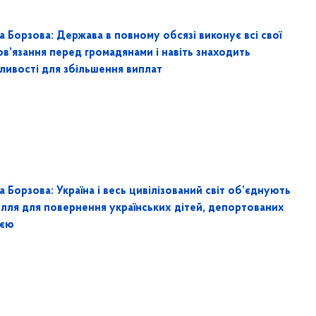
а Борзова: Держава в повному обсязі виконує всі свої
в’язання перед громадянами і навіть знаходить
ливості для збільшення виплат
а Борзова: Україна і весь цивілізований світ об’єднують
илля для повернення українських дітей, депортованих
ією