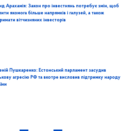
ид Арахамія: Закон про інвестнянь потребує змін, щоб
ити якомога більше напрямків і галузей, а також
римати вітчизняних інвесторів
еній Пушкаренко: Естонський парламент засудив
ськову агресію РФ та вкотре висловив підтримку народу
їни