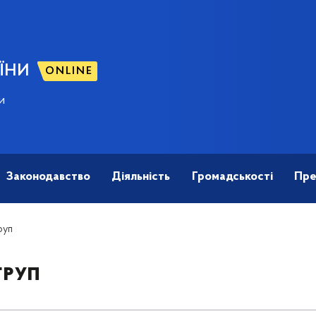
ЇНИ
ONLINE
и
Законодавство
Діяльність
Громадськості
Пре
руп
груп