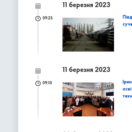
11 березня 2023
Пів
09:25
суча
11 березня 2023
Ірин
09:10
осв
техн