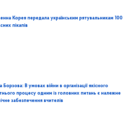
денна Корея передала українським рятувальникам 100
сних пікапів
а Борзова: В умовах війни в організації якісного
ітнього процесу одним із головних питань є належне
ічне забезпечення вчителів