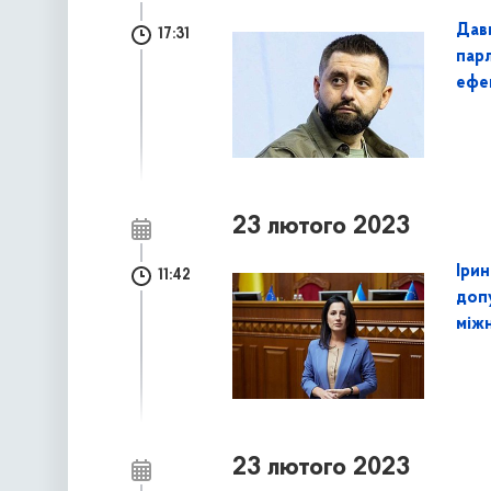
Дав
17:31
пар
ефе
23 лютого 2023
Ірин
11:42
доп
між
23 лютого 2023