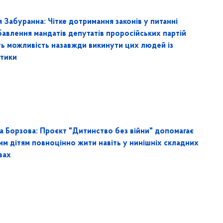
 Забуранна: Чітке дотримання законів у питанні
бавлення мандатів депутатів проросійських партій
ть можливість назавжди викинути цих людей із
ітики
на Борзова: Проєкт "Дитинство без війни" допомагає
им дітям повноцінно жити навіть у нинішніх складних
вах