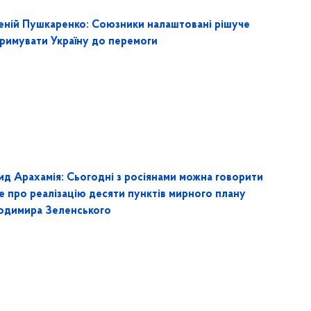
еній Пушкаренко: Союзники налаштовані рішуче
тримувати Україну до перемоги
ид Арахамія: Сьогодні з росіянами можна говорити
е про реалізацію десяти пунктів мирного плану
одимира Зеленського