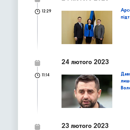
Арс
12:29
під
24 лютого 2023
Дав
11:14
лиш
Вол
23 лютого 2023