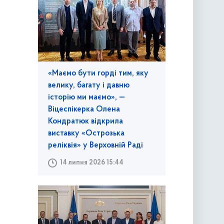
«Маємо бути горді тим, яку
велику, багату і давню
історію ми маємо», —
Віцеспікерка Олена
Кондратюк відкрила
виставку «Острозька
реліквія» у Верховній Раді
14 липня 2026 15:44