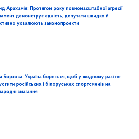
ид Арахамія: Протягом року повномасштабної агресії
ламент демонструє єдність, депутати швидко й
ктивно ухвалюють законопроєкти
а Борзова: Україна бореться, щоб у жодному разі не
устити російських і білоруських спортсменів на
народні змагання