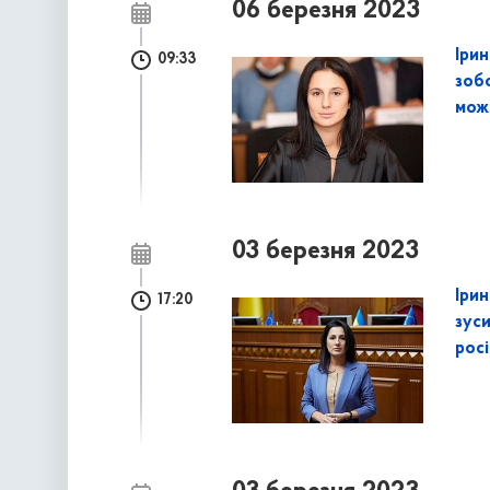
06 березня 2023
Ірин
09:33
зобо
мож
03 березня 2023
Ірин
17:20
зус
рос