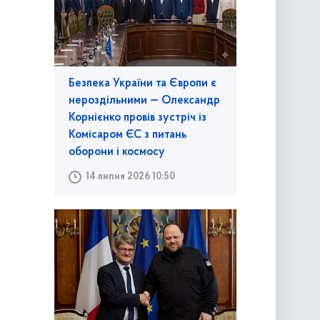
Безпека України та Європи є
нероздільними — Олександр
Корнієнко провів зустріч із
Комісаром ЄС з питань
оборони і космосу
14 липня 2026 10:50