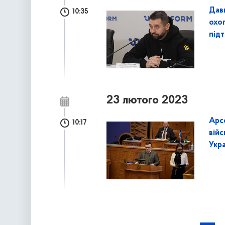
Дав
10:35
охоп
підт
23 лютого 2023
Арс
10:17
вій
Укра