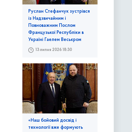
Руслан Стефанчук зустрівся
із Надзвичайним і
Повноважним Послом
Французької Республіки в
Україні Гаелем Весьєром
13 липня 2026 18:30
«Наш бойовий досвід і
технології вже формують