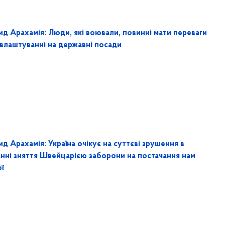
ид Арахамія: Люди, які воювали, повинні мати переваги
 влаштуванні на державні посади
д Арахамія: Україна очікує на суттєві зрушення в
анні зняття Швейцарією заборони на постачання нам
ї