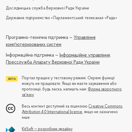
Дослідницька служба Верховної Ради України
Державне підприємство «Парламентський телеканал «Рада»
Програмно-технічна підтримка —
Управління
комп'ютеризованих систем
Iнформаційна підтримка —
Інформаційне управління,
Пресслужба Апарату Верховної Ради України
Портал працює у тестовому режимі. Окремі функції
можуть не працювати. Якщо ви маєте зауваження або
пропозиції, будь ласка, напишіть нам:
Форма зворотного
зв'язку
Весь контент доступний за ліцензією
Creative Commons
Attribution 4.0 International license
, якщо не зазначено
інше
KitSoft — розробник дизайну