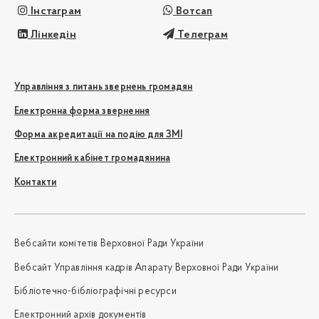
Інстаграм
Вотсап
Лінкедін
Телеграм
Управління з питань звернень громадян
Електронна форма звернення
Форма акредитації на подію для ЗМІ
Електронний кабінет громадянина
Контакти
Вебсайти комітетів Верховної Ради України
Вебсайт Управління кадрів Апарату Верховної Ради України
Бібліотечно-бібліографічні ресурси
Електронний архів документів