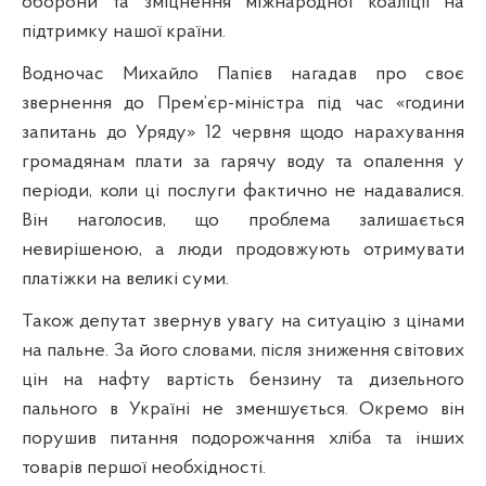
оборони та зміцнення міжнародної коаліції на
підтримку нашої країни.
Водночас Михайло Папієв нагадав про своє
звернення до Прем’єр-міністра під час «години
запитань до Уряду» 12 червня щодо нарахування
громадянам плати за гарячу воду та опалення у
періоди, коли ці послуги фактично не надавалися.
Він наголосив, що проблема залишається
невирішеною, а люди продовжують отримувати
платіжки на великі суми.
Також депутат звернув увагу на ситуацію з цінами
на пальне. За його словами, після зниження світових
цін на нафту вартість бензину та дизельного
пального в Україні не зменшується. Окремо він
порушив питання подорожчання хліба та інших
товарів першої необхідності.