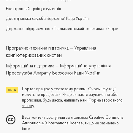
Електронний архів документів
Дослідницька служба Верховної Ради України
Державне підприємство «Парламентський телеканал «Рада»
Програмно-технічна підтримка —
Управління
комп'ютеризованих систем
Iнформаційна підтримка —
Інформаційне управління,
Пресслужба Апарату Верховної Ради України
Портал працює у тестовому режимі. Окремі функції
можуть не працювати. Якщо ви маєте зауваження або
пропозиції, будь ласка, напишіть нам:
Форма зворотного
зв'язку
Весь контент доступний за ліцензією
Creative Commons
Attribution 4.0 International license
, якщо не зазначено
інше