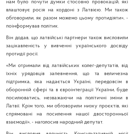
нам було почути думки стосовно провокацій, які
влаштовує росія на кордоні з Латвією. Ми також
обговорили, як разом можемо цьому протидіяти», -
поінформував політик.
Він додав, що латвійські партнери також висловили
зацікавленість у вивченні українського досвіду
протидії росії.
«Ми отримали від латвійських колег-депутатів, від
їхніх урядовців запевнення, що та величезна
підтримка, яка надається Україні, передовсім в
оборонній сфері та в євроінтеграції України, буде
посилюватись, незважаючи на політичні зміни в
Латвії. Крім того, ми обговорили низку проєктів, які
спрямовані на посилення нашої двосторонньої
взаємодії», - наголосив народний депутат.
Він висловив вдячність Консультативній місії