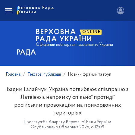
Верховна Рада
України
ВЕРХОВНА
ONLINE
РАДА УКРАЇНИ
Офіційний вебпортал парламенту України
РАДА
Головна
Текстові публікації
Новини фракцій та груп
Вадим Галайчук: Україна поглиблює співпрацю з
Латвією в напрямку спільної протидії
російським провокаціям на прикордонних
територіях
Пресслужба Апарату Верховної Ради України
Опубліковано 08 червня 2026, о 12:09