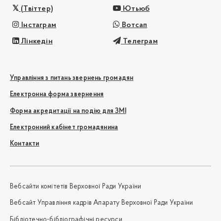
(Твіттер)
Ютьюб
Інстаграм
Вотсап
Лінкедін
Телеграм
Управління з питань звернень громадян
Електронна форма звернення
Форма акредитації на подію для ЗМІ
Електронний кабінет громадянина
Контакти
Вебсайти комітетів Верховної Ради України
Вебсайт Управління кадрів Апарату Верховної Ради України
Бібліотечно-бібліографічні ресурси