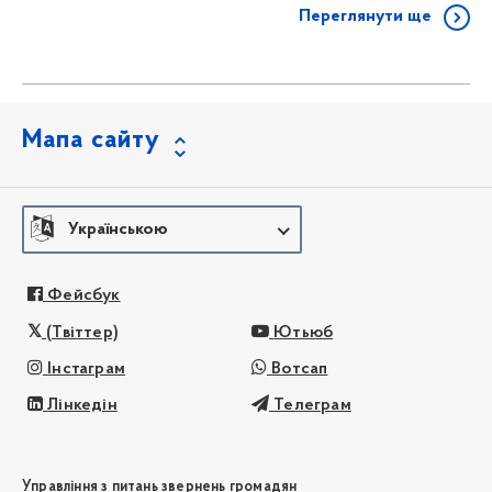
Переглянути ще
Мапа сайту
Українською
Фейсбук
(Твіттер)
Ютьюб
Інстаграм
Вотсап
Лінкедін
Телеграм
Управління з питань звернень громадян