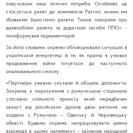
озвучували наші поточні потреби. Особливо це
стосується ракет до комплексів Patriot, якими ми
збиваємо балістичні ракети. Також говорили про
далекобійні ракети та додаткові засоби ППО», -
поінформував парламентарій.
За його словами, окремо обговорювали ситуацію в
українській енергетиці й те, як країна в умовах
продовження війни готується до наступного
опалювального сезону.
«Партнери уважно слухали й обіцяли допомогти.
Зокрема, є порозуміння з румунською стороною
стосовно спільного проєкту, який передбачає
захист від російських дронів двох регіонів на
кордоні з Румунією – Одеську й Чернівецьку
області. Будемо окремо напрацьовувати шляхи
взаємодії в цьому напрямку», - зазначив народний