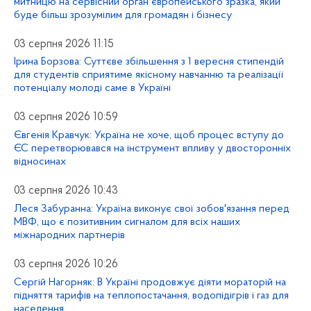
митницю на сервісний орган європейського зразка, який
буде більш зрозумілим для громадян і бізнесу
03 серпня 2026 11:15
Ірина Борзова: Суттєве збільшення з 1 вересня стипендій
для студентів сприятиме якісному навчанню та реалізації
потенціалу молоді саме в Україні
03 серпня 2026 10:59
Євгенія Кравчук: Україна не хоче, щоб процес вступу до
ЄС перетворювався на інструмент впливу у двосторонніх
відносинах
03 серпня 2026 10:43
Леся Забуранна: Україна виконує свої зобов'язання перед
МВФ, що є позитивним сигналом для всіх наших
міжнародних партнерів
03 серпня 2026 10:26
Сергій Нагорняк: В Україні продовжує діяти мораторій на
підняття тарифів на теплопостачання, водопідігрів і газ для
населення