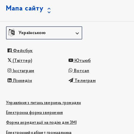
Мапа сайту
Українською
Фейсбук
(Твіттер)
Ютьюб
Інстаграм
Вотсап
Лінкедін
Телеграм
Управління з питань звернень громадян
Електронна форма звернення
Форма акредитації на подію для ЗМІ
Електронний кабінет громадянина