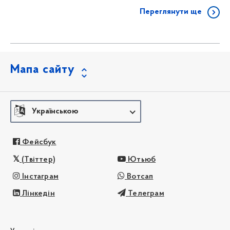
Переглянути ще
Мапа сайту
Українською
Фейсбук
(Твіттер)
Ютьюб
Інстаграм
Вотсап
Лінкедін
Телеграм