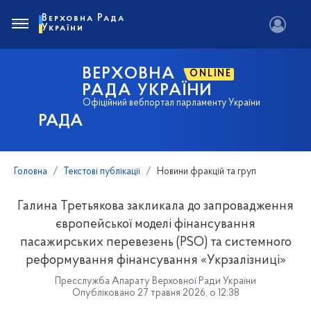
Верховна Рада
України
ВЕРХОВНА
ONLINE
РАДА УКРАЇНИ
Офіційний вебпортал парламенту України
РАДА
Головна
Текстові публікації
Новини фракцій та груп
Галина Третьякова закликала до запровадження
європейської моделі фінансування
пасажирських перевезень (PSO) та системного
реформування фінансування «Укрзалізниці»
Пресслужба Апарату Верховної Ради України
Опубліковано 27 травня 2026, о 12:38