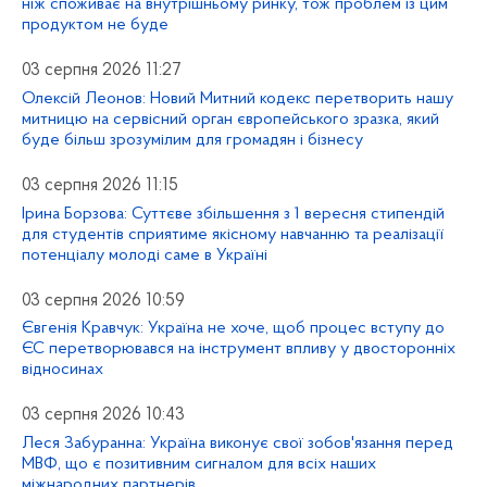
ніж споживає на внутрішньому ринку, тож проблем із цим
продуктом не буде
03 серпня 2026 11:27
Олексій Леонов: Новий Митний кодекс перетворить нашу
митницю на сервісний орган європейського зразка, який
буде більш зрозумілим для громадян і бізнесу
03 серпня 2026 11:15
Ірина Борзова: Суттєве збільшення з 1 вересня стипендій
для студентів сприятиме якісному навчанню та реалізації
потенціалу молоді саме в Україні
03 серпня 2026 10:59
Євгенія Кравчук: Україна не хоче, щоб процес вступу до
ЄС перетворювався на інструмент впливу у двосторонніх
відносинах
03 серпня 2026 10:43
Леся Забуранна: Україна виконує свої зобов'язання перед
МВФ, що є позитивним сигналом для всіх наших
міжнародних партнерів