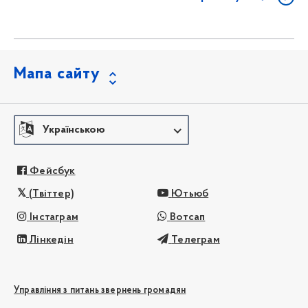
Мапа сайту
Українською
Фейсбук
(Твіттер)
Ютьюб
Інстаграм
Вотсап
Лінкедін
Телеграм
Управління з питань звернень громадян