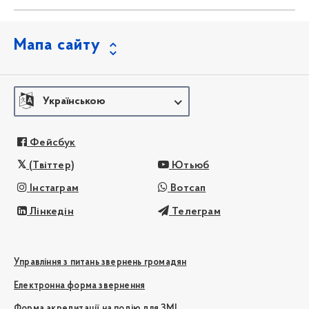
Мапа сайту
Українською
Фейсбук
(Твіттер)
Ютьюб
Інстаграм
Вотсап
Лінкедін
Телеграм
Управління з питань звернень громадян
Електронна форма звернення
Форма акредитації на подію для ЗМІ