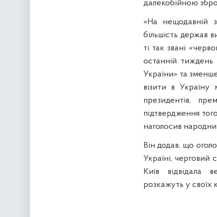
далекобійною зброє
«На нещодавній зу
більшість держав в
ті так звані «черво
останній тиждень 
України» та зменше
візити в Україну 
президентів, пре
підтвердження того
наголосив народни
Він додав, що огол
Україні, черговий 
Київ відвідала в
розкажуть у своїх 