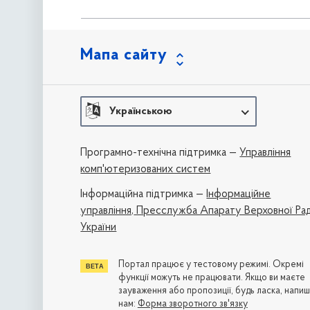
Мапа сайту
Українською
Програмно-технічна підтримка —
Управління
комп'ютеризованих систем
Iнформаційна підтримка —
Інформаційне
управління,
Пресслужба Апарату Верховної Ра
України
Портал працює у тестовому режимі. Окремі
функції можуть не працювати. Якщо ви маєте
зауваження або пропозиції, будь ласка, напиш
нам:
Форма зворотного зв'язку