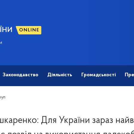
ЇНИ
ONLINE
и
Законодавство
Діяльність
Громадськості
Пре
руп
каренко: Для України зараз на