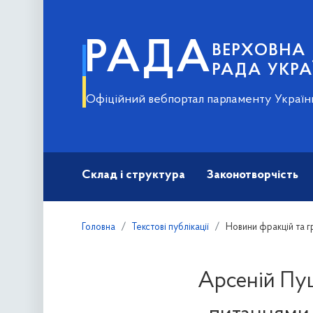
РАДА
ВЕРХОВНА
РАДА УКРА
Офіційний вебпортал парламенту Україн
Склад і структура
Законотворчість
Головна
Текстові публікації
Новини фракцій та г
Арсеній Пуш