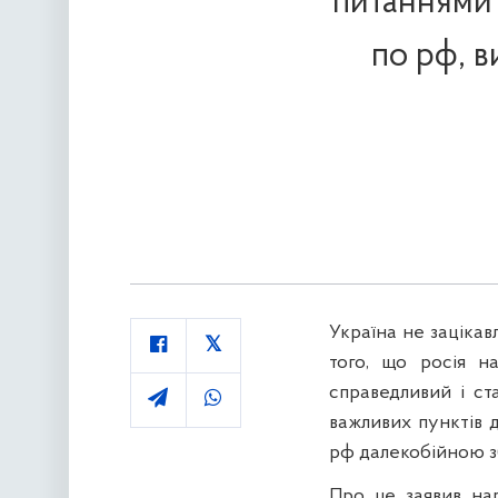
питаннями 
по рф, 
Україна не зацікав
того, що росія н
справедливий і ст
важливих пунктів д
рф далекобійною 
Про це заявив нар