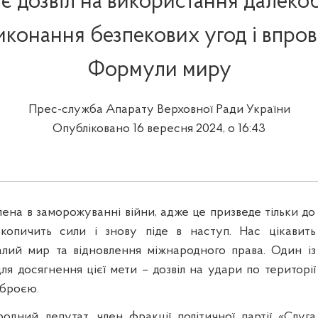
є дозвіл на використання далекоб
виконання безпекових угод і впро
Формули миру
Прес-служба Апарату Верховної Ради України
Опубліковано 16 вересня 2024, о 16:43
лена в заморожуванні війни, адже це призведе тільки до
акопичить сили і знову піде в наступ. Нас цікавить
алий мир та відновлення міжнародного права. Один із
ля досягнення цієї мети – дозвіл на удари по території
зброєю.
одний депутат, член фракції політичної партії «Слуга