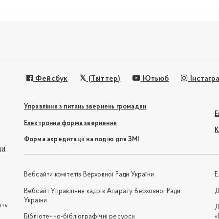
Фейсбук
(Твіттер)
Ютьюб
Інстагр
Управління з питань звернень громадян
Е
Електронна форма звернення
К
Форма акредитації на подію для ЗМІ
ди
Вебсайти комітетів Верховної Ради України
Е
Вебсайт Управління кадрів Апарату Верховної Ради
Д
України
іть
Д
Бібліотечно-бібліографічні ресурси
«