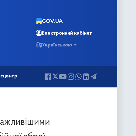
GOV.UA
Електронний кабінет
Українською
сцентр
йважливішими