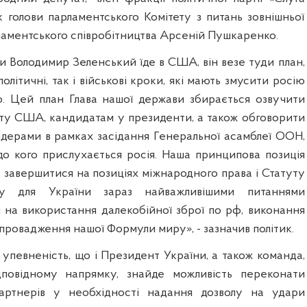
к голови парламентського Комітету з питань зовнішньої
ламентського співробітництва Арсеній Пушкаренко.
и Володимир Зеленський їде в США, він везе туди план,
олітичні, так і військові кроки, які мають змусити росію
. Цей план Глава нашої держави збирається озвучити
у США, кандидатам у президенти, а також обговорити
лідерами в рамках засідання Генеральної асамблеї ООН,
 до кого прислухається росія. Наша принципова позиція
є завершитися на позиціях міжнародного права і Статуту
 для України зараз найважливішими питаннями
л на використання далекобійної зброї по рф, виконання
впровадження нашої Формули миру», - зазначив політик.
 упевненість, що і Президент України, а також команда,
повідному напрямку, знайде можливість переконати
артнерів у необхідності надання дозволу на удари