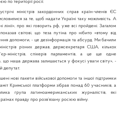
ю по території росії.
стрічі міністрів закордонних справ країн-членів ЄС
исловилися за те, щоб надати Україні таку можливість. А
ні лінії», про які говорить рф, уже всі пройдені. Загалом
показав світові, що теза путіна про нібито «втому від
ння допомоги, - це дезінформація та абсурд. Ми бачили
міністрів різних держав, держсекретаря США, кількох
м’єр-міністрів, спікерів парламентів, а це ще одне
, що наша держава залишається у фокусі уваги світу», -
й депутат.
ошені нові пакети військової допомоги та іншої підтримки
саміт Кримської платформи зібрав понад 60 учасників, а
елика група латиноамериканських журналістів, які
країнах правду про розв’язану росією війну.