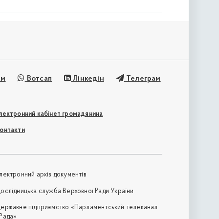
ам
Вотсап
Лінкедін
Телеграм
лектронний кабінет громадянина
онтакти
лектронний архів документів
ослідницька служба Верховної Ради України
ержавне підприємство «Парламентський телеканал
Рада»