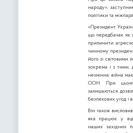
народу», заступни
політики та міжпар
«Президент Україн
що передбачає як п
припинити агресію
чинному президент
його зі світовими 
зокрема і з тими,
незмінна: війна ма
ООН. При цьому
залишаються дозві
безпекових угод і 
Він також висловив
яка працює у від
наших західних п