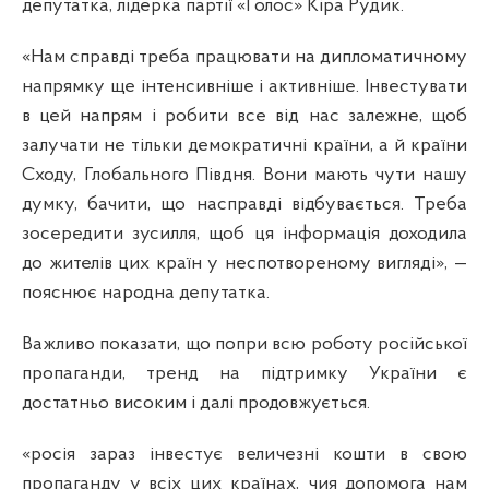
депутатка, лідерка партії «Голос» Кіра Рудик.
«Нам справді треба працювати на дипломатичному
напрямку ще інтенсивніше і активніше. Інвестувати
в цей напрям і робити все від нас залежне, щоб
залучати не тільки демократичні країни, а й країни
Сходу, Глобального Півдня. Вони мають чути нашу
думку, бачити, що насправді відбувається. Треба
зосередити зусилля, щоб ця інформація доходила
до жителів цих країн у неспотвореному вигляді», —
пояснює народна депутатка.
Важливо показати, що попри всю роботу російської
пропаганди, тренд на підтримку України є
достатньо високим і далі продовжується.
«росія зараз інвестує величезні кошти в свою
пропаганду у всіх цих країнах, чия допомога нам