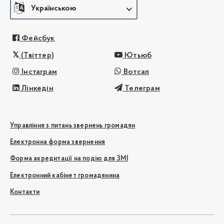
Українською
Фейсбук
(Твіттер)
Ютьюб
Інстаграм
Вотсап
Лінкедін
Телеграм
Управління з питань звернень громадян
Електронна форма звернення
Форма акредитації на подію для ЗМІ
Електронний кабінет громадянина
Контакти