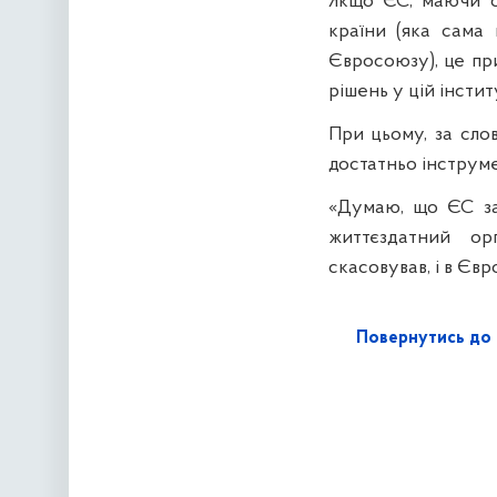
Якщо ЄС, маючи сп
країни (яка сама
Євросоюзу), це пр
рішень у цій інстит
При цьому, за сло
достатньо інструме
«Думаю, що ЄС за
життєздатний ор
скасовував, і в Єв
Повернутись до 