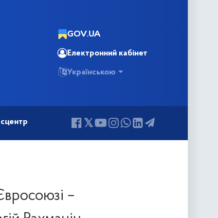
GOV.UA
Електронний кабінет
Українською
сцентр
Євросоюзі –