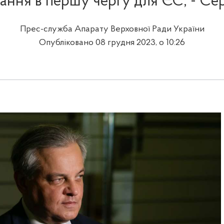
ання в першу чергу для ЄС, - Сер
Прес-служба Апарату Верховної Ради України
Опубліковано 08 грудня 2023, о 10:26