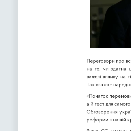
Переговори про вс
на те, чи здатна 
важелі впливу на т
Так вважає народни
«Початок перемовин
а й тест для самог
Обговорення украї
реформи в нашій кр