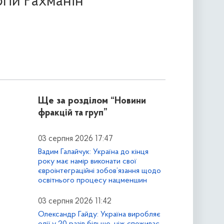
гій Рахманін
Ще за розділом
“Новини
фракцій та груп”
03 серпня 2026 17:47
Вадим Галайчук: Україна до кінця
року має намір виконати свої
євроінтеграційні зобов’язання щодо
освітнього процесу нацменшин
03 серпня 2026 11:42
Олександр Гайду: Україна виробляє
олії у 20 разів більше, ніж споживає