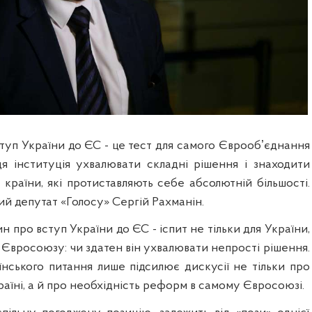
туп України до ЄС - це тест для самого Єврообʼєднання
ця інституція ухвалювати складні рішення і знаходити
і країни, які протиставляють себе абсолютній більшості.
й депутат «Голосу» Сергій Рахманін.
 про вступ України до ЄС - іспит не тільки для України,
о Євросоюзу: чи здатен він ухвалювати непрості рішення.
нського питання лише підсилює дискусії не тільки про
аїні, а й про необхідність реформ в самому Євросоюзі.