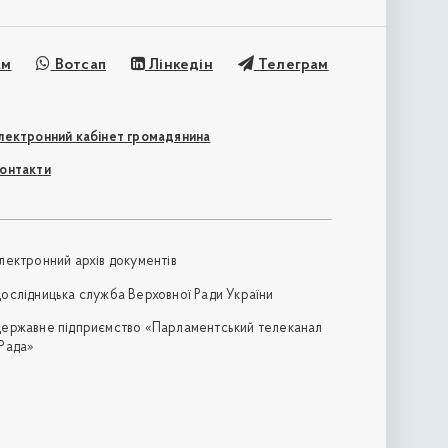
ам
Вотсап
Лінкедін
Телеграм
лектронний кабінет громадянина
онтакти
лектронний архів документів
ослідницька служба Верховної Ради України
ержавне підприємство «Парламентський телеканал
Рада»