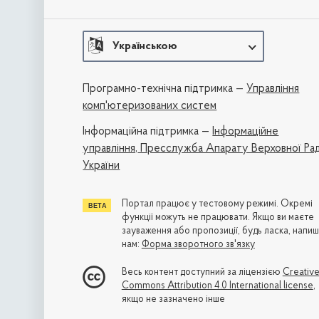
Українською
Програмно-технічна підтримка —
Управління
комп'ютеризованих систем
Iнформаційна підтримка —
Інформаційне
управління,
Пресслужба Апарату Верховної Ра
України
Портал працює у тестовому режимі. Окремі
функції можуть не працювати. Якщо ви маєте
зауваження або пропозиції, будь ласка, напиш
нам:
Форма зворотного зв'язку
Весь контент доступний за ліцензією
Creativ
Commons Attribution 4.0 International license
,
якщо не зазначено інше