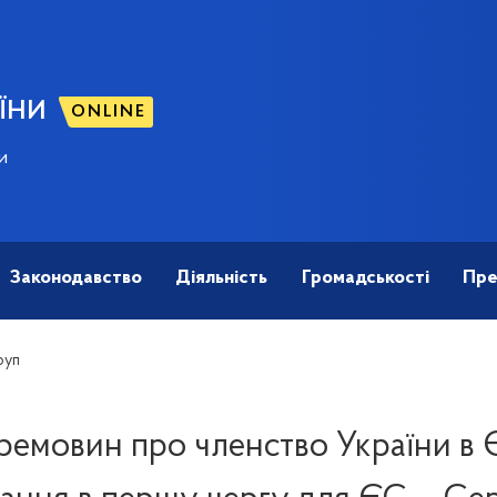
ЇНИ
ONLINE
и
Законодавство
Діяльність
Громадськості
Пре
руп
ремовин про членство України в 