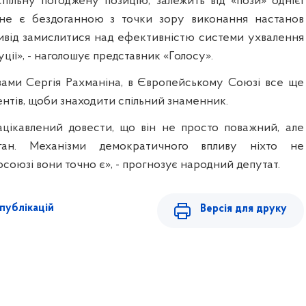
ільну погоджену позицію, залежить від «пози» однієї
 не є бездоганною з точки зору виконання настанов
ивід замислитися над ефективністю системи ухвалення
уції», - наголошує представник «Голосу».
вами Сергія Рахманіна, в Європейському Союзі все ще
нтів, щоби знаходити спільний знаменник.
цікавлений довести, що він не просто поважний, але
ган. Механізми демократичного впливу ніхто не
росоюзі вони точно є», - прогнозує народний депутат.
публікацій
Версія для друку