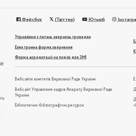
Фейсбук
(Твіттер)
Ютьюб
Інстагр
Управління з питань звернень громадян
Е
Електронна форма звернення
К
Форма акредитації на подію для ЗМІ
ди
Вебсайти комітетів Верховної Ради України
Е
Вебсайт Управління кадрів Апарату Верховної Ради
Д
України
іть
Д
Бібліотечно-бібліографічні ресурси
«
e