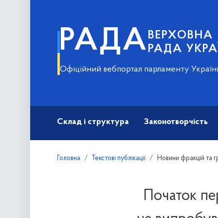
РАДА
ВЕРХОВНА
РАДА УКРА
Офіційний вебпортал парламенту Україн
Склад і структура
Законотворчість
Головна
Текстові публікації
Новини фракцій та г
Початок пе