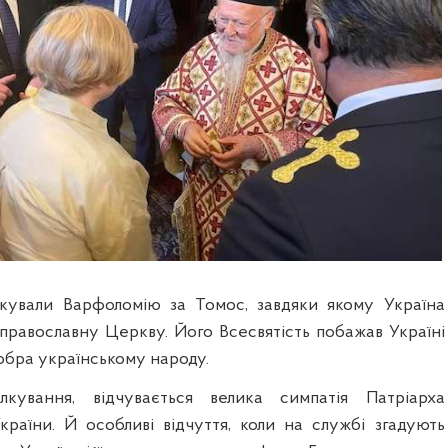
кували Варфоломію за Томос, завдяки якому Україна
православну Церкву. Його Всесвятість побажав Україні
обра українському народу.
кування, відчувається велика симпатія Патріарха
країни. Й особливі відчуття, коли на службі згадують