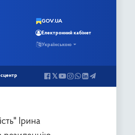
GOV.UA
Електронний кабінет
Українською
сцентр
сть" Ірина