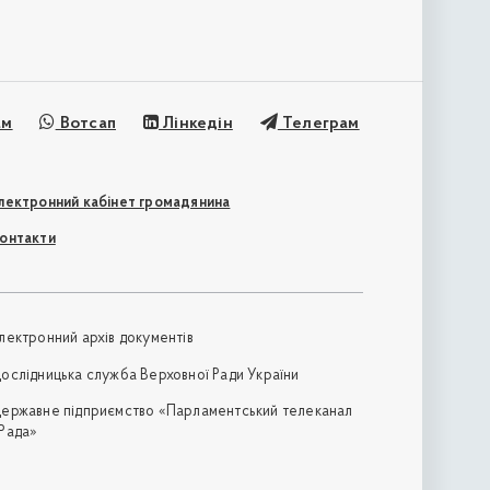
ам
Вотсап
Лінкедін
Телеграм
лектронний кабінет громадянина
онтакти
лектронний архів документів
ослідницька служба Верховної Ради України
ержавне підприємство «Парламентський телеканал
Рада»