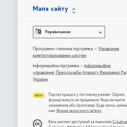
Мапа сайту
Українською
Програмно-технічна підтримка —
Управління
комп'ютеризованих систем
Iнформаційна підтримка —
Інформаційне
управління,
Пресслужба Апарату Верховної Ра
України
Портал працює у тестовому режимі. Окремі
функції можуть не працювати. Якщо ви маєте
зауваження або пропозиції, будь ласка, напиш
нам:
Форма зворотного зв'язку
Весь контент доступний за ліцензією
Creativ