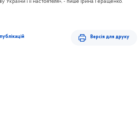
 України і її настоятеля», - пише Ірина Геращенко.
публікацій
Версія для друку