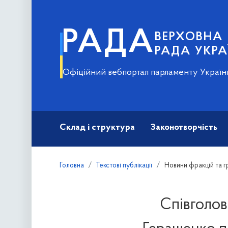
РАДА
ВЕРХОВНА
РАДА УКРА
Офіційний вебпортал парламенту Україн
Склад і структура
Законотворчість
Головна
Текстові публікації
Новини фракцій та г
Cпівголов