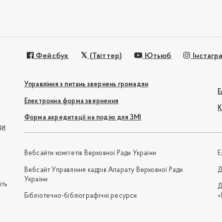
Фейсбук
(Твіттер)
Ютьюб
Інстагр
Управління з питань звернень громадян
Е
Електронна форма звернення
К
Форма акредитації на подію для ЗМІ
ди
Вебсайти комітетів Верховної Ради України
Е
Вебсайт Управління кадрів Апарату Верховної Ради
Д
України
іть
Д
Бібліотечно-бібліографічні ресурси
«
e