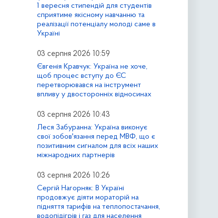
1 вересня стипендій для студентів
сприятиме якісному навчанню та
реалізації потенціалу молоді саме в
Україні
03 серпня 2026 10:59
Євгенія Кравчук: Україна не хоче,
щоб процес вступу до ЄС
перетворювався на інструмент
впливу у двосторонніх відносинах
03 серпня 2026 10:43
Леся Забуранна: Україна виконує
свої зобов'язання перед МВФ, що є
позитивним сигналом для всіх наших
міжнародних партнерів
03 серпня 2026 10:26
Сергій Нагорняк: В Україні
продовжує діяти мораторій на
підняття тарифів на теплопостачання,
водопідігрів і газ для населення