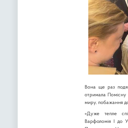
Вона ще раз подя
отримала Помісну 
миру, побажання д
«Дуже тепле спіл
Варфоломія I до У