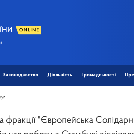
ЇНИ
ONLINE
и
Законодавство
Діяльність
Громадськості
Пре
руп
а фракції "Європейська Солідарні