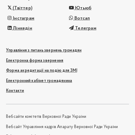
(Твіттер)
Ютьюб
Інстаграм
Вотсап
Лінкедін
Телеграм
Управління з питань звернень громадян
Електронна форма звернення
Форма акредитації на подію для ЗМІ
Електронний кабінет громадянина
Контакти
Вебсайти комітетів Верховної Ради України
Вебсайт Управління кадрів Апарату Верховної Ради України