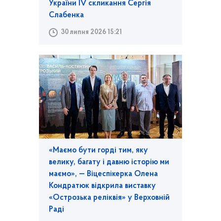
України IV скликання Сергія
Слабенка
30 липня 2026 15:21
«Маємо бути горді тим, яку
велику, багату і давню історію ми
маємо», — Віцеспікерка Олена
Кондратюк відкрила виставку
«Острозька реліквія» у Верховній
Раді