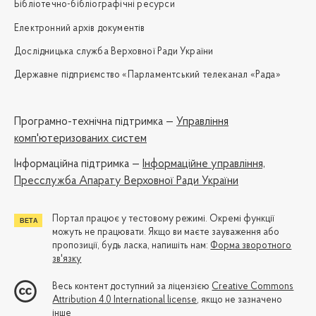
Бібліотечно-бібліографічні ресурси
Електронний архів документів
Дослідницька служба Верховної Ради України
Державне підприємство «Парламентський телеканал «Рада»
Програмно-технічна підтримка —
Управління
комп'ютеризованих систем
Iнформаційна підтримка —
Інформаційне управління,
Пресслужба Апарату Верховної Ради України
Портал працює у тестовому режимі. Окремі функції
можуть не працювати. Якщо ви маєте зауваження або
пропозиції, будь ласка, напишіть нам:
Форма зворотного
зв'язку
Весь контент доступний за ліцензією
Creative Commons
Attribution 4.0 International license
, якщо не зазначено
інше