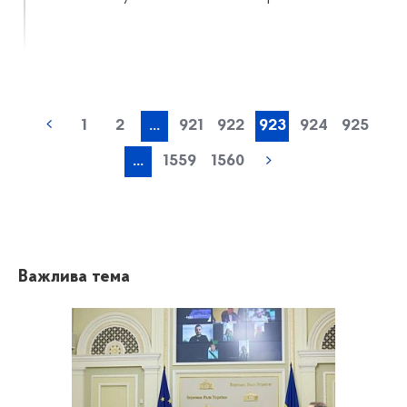
1
2
...
921
922
923
924
925
...
1559
1560
Важлива тема