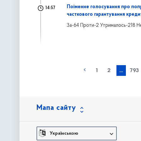
Поіменне голосування про поп
14:57
часткового гарантування креди
За-64 Проти-2 Утрималось-218 Н
наступна »
1
2
...
793
Мапа сайту
Українською