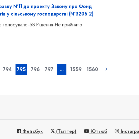
равку №11 до проекту Закону про Фонд
тів у сільському господарстві (№3205-2)
е голосувало-58 Рішення-Не прийнято
« попередня
794
795
796
797
...
1559
1560
Фейсбук
(Твіттер)
Ютьюб
Інстагр