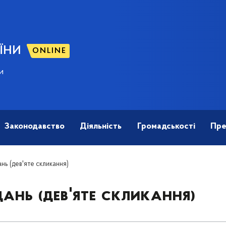
ЇНИ
ONLINE
и
Законодавство
Діяльність
Громадськості
Пре
нь (дев'яте скликання)
ань (дев'яте скликання)