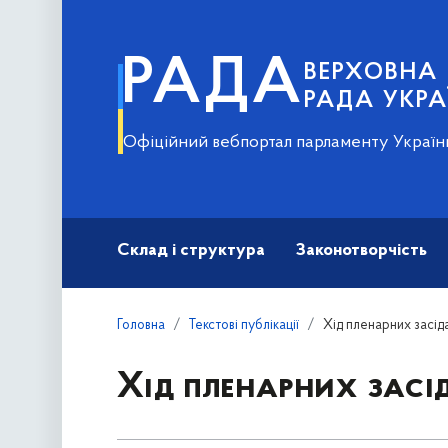
РАДА
ВЕРХОВНА
РАДА УКРА
Офіційний вебпортал парламенту Україн
Склад і структура
Законотворчість
Головна
Текстові публікації
Хід пленарних засіда
Хід пленарних засід