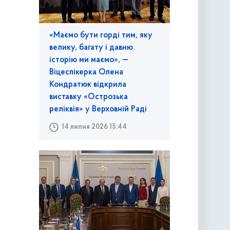
«Маємо бути горді тим, яку
велику, багату і давню
історію ми маємо», —
Віцеспікерка Олена
Кондратюк відкрила
виставку «Острозька
реліквія» у Верховній Раді
14 липня 2026 15:44