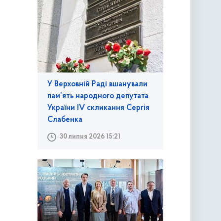
У Верховній Раді вшанували
пам’ять народного депутата
України IV скликання Сергія
Слабенка
30 липня 2026 15:21