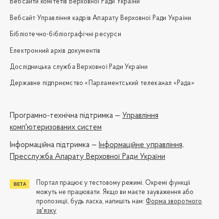
Вебсайти комітетів Верховної Ради України
Вебсайт Управління кадрів Апарату Верховної Ради України
Бібліотечно-бібліографічні ресурси
Електронний архів документів
Дослідницька служба Верховної Ради України
Державне підприємство «Парламентський телеканал «Рада»
Програмно-технічна підтримка —
Управління
комп'ютеризованих систем
Iнформаційна підтримка —
Інформаційне управління,
Пресслужба Апарату Верховної Ради України
Портал працює у тестовому режимі. Окремі функції
можуть не працювати. Якщо ви маєте зауваження або
пропозиції, будь ласка, напишіть нам:
Форма зворотного
зв'язку