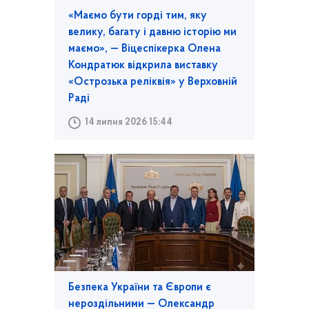
«Маємо бути горді тим, яку
велику, багату і давню історію ми
маємо», — Віцеспікерка Олена
Кондратюк відкрила виставку
«Острозька реліквія» у Верховній
Раді
14 липня 2026 15:44
Безпека України та Європи є
нероздільними — Олександр