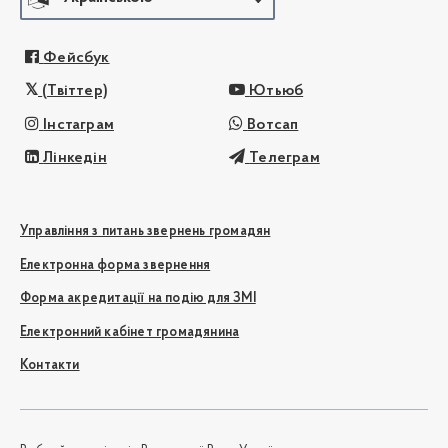
Фейсбук
(Твіттер)
Ютьюб
Інстаграм
Вотсап
Лінкедін
Телеграм
Управління з питань звернень громадян
Електронна форма звернення
Форма акредитації на подію для ЗМІ
Електронний кабінет громадянина
Контакти