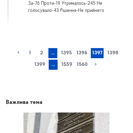
За-76 Проти-19 Утрималось-245 Не
голосувало-43 Рішення-Не прийнято
1
2
...
1395
1396
1397
1398
1399
...
1559
1560
Важлива тема