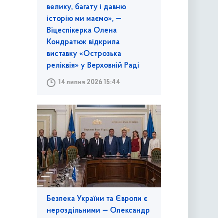
велику, багату і давню
історію ми маємо», —
Віцеспікерка Олена
Кондратюк відкрила
виставку «Острозька
реліквія» у Верховній Раді
14 липня 2026 15:44
Безпека України та Європи є
нероздільними — Олександр