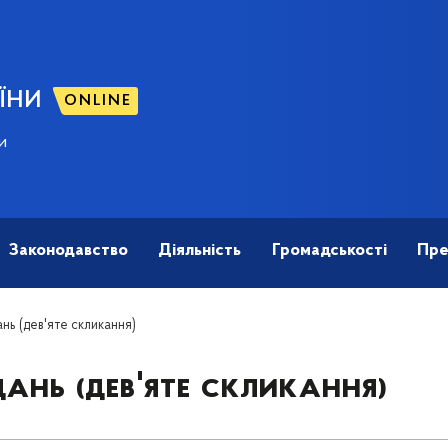
ЇНИ
ONLINE
и
Законодавство
Діяльність
Громадськості
Пре
нь (дев'яте скликання)
ань (дев'яте скликання)