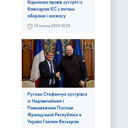
Корнієнко провів зустріч із
Комісаром ЄС з питань
оборони і космосу
14 липня 2026 10:50
Руслан Стефанчук зустрівся
із Надзвичайним і
Повноважним Послом
Французької Республіки в
Україні Гаелем Весьєром