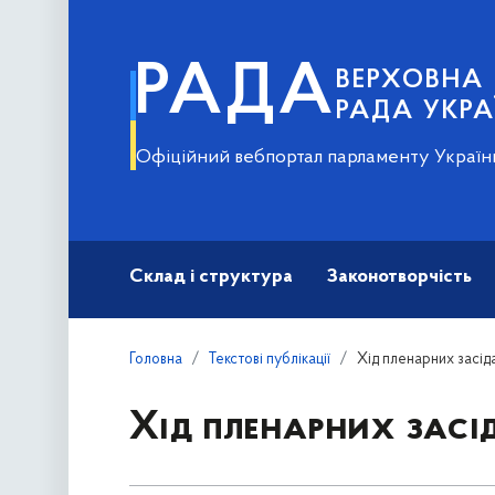
РАДА
ВЕРХОВНА
РАДА УКРА
Офіційний вебпортал парламенту Україн
Склад і структура
Законотворчість
Головна
Текстові публікації
Хід пленарних засіда
Хід пленарних засід