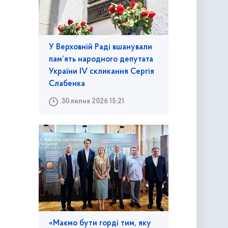
У Верховній Раді вшанували
пам’ять народного депутата
України IV скликання Сергія
Слабенка
30 липня 2026 15:21
«Маємо бути горді тим, яку