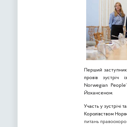
Перший заступник
провів зустріч і
Norwegian People
Йохансеном.
Участь у зустрічі т
Королівством Норве
питань правоохорон