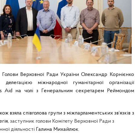
 Голови Верховної Ради України Олександр Корнієнко
з делегацією міжнародної гуманітарної організації
’s Aid на чолі з Генеральним секретарем Реймондом
акож взяла співголова групи з міжпарламентських зв’язків з
гія,
заступник голови Комітету Верховної Ради з

ної діяльності 
Галина Михайлюк. 