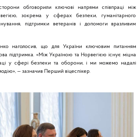
 сторони обговорили ключові напрями співпраці між
вегією, зокрема у сферах безпеки, гуманітарного
інування, підтримки ветеранів і допомоги вразливим
нко наголосив, що для України ключовим питанням
ова підтримка. «Між Україною та Норвегією існує міцна
аці у сфері безпеки та оборони, і ми можемо надалі
одію», — зазначив Перший віцеспікер.