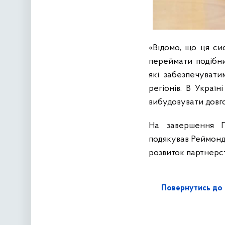
«Відомо, що ця си
переймати подібни
які забезпечуват
регіонів. В Україні
вибудовувати довго
На завершення П
подякував Реймонду
розвиток партнерст
Повернутись до 