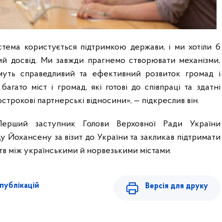
стема користується підтримкою держави, і ми хотіли б
й досвід. Ми завжди прагнемо створювати механізми,
имуть справедливий та ефективний розвиток громад і
 багато міст і громад, які готові до співпраці та здатні
строкові партнерські відносини», — підкреслив він.
ерший заступник Голови Верховної Ради України
 Йохансену за візит до України та закликав підтримати
в між українськими й норвезькими містами.
публікацій
Версія для друку