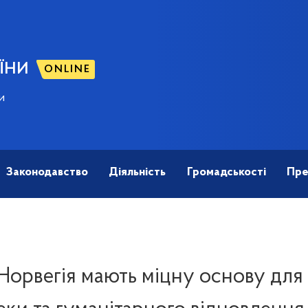
ЇНИ
ONLINE
и
Законодавство
Діяльність
Громадськості
Пре
 Норвегія мають міцну основу для 