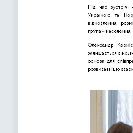
Під час зустрічі
Україною та Нор
відновлення, розм
групам населення.
Олександр Корніє
залишається військ
основа для співпр
розвивати цю взаєм