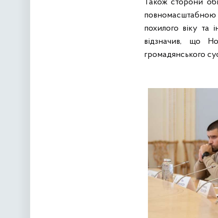
Також сторони обг
повномасштабною 
похилого віку та 
відзначив, що Н
громадянського сус