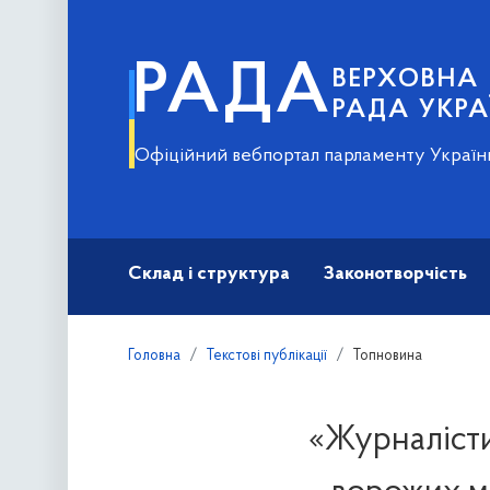
РАДА
ВЕРХОВНА
РАДА УКРА
Офіційний вебпортал парламенту Україн
Склад і структура
Законотворчість
Головна
Текстові публікації
Топновина
«Журналісти