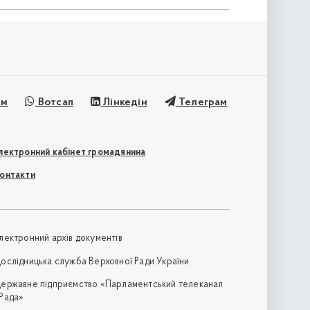
ам
Вотсап
Лінкедін
Телеграм
лектронний кабінет громадянина
онтакти
лектронний архів документів
ослідницька служба Верховної Ради України
ержавне підприємство «Парламентський телеканал
Рада»