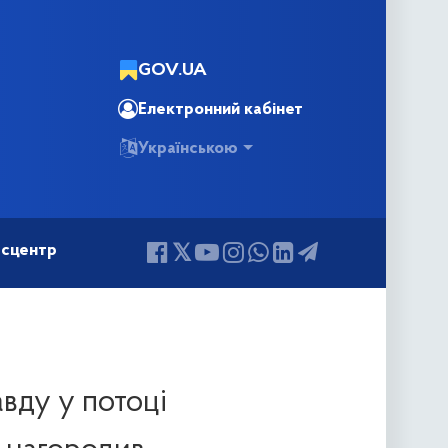
GOV.UA
Електронний кабінет
Українською
сцентр
вду у потоці