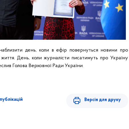
наблизити день, коли в ефір повернуться новини про
життя. День, коли журналісти писатимуть про Україну
реслив Голова Верховної Ради України.
публікацій
Версія для друку