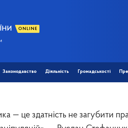
ЇНИ
ONLINE
и
Законодавство
Діяльність
Громадськості
Пре
ка — це здатність не загубити пра