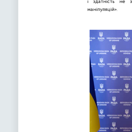
і здатність не 
маніпуляцій».