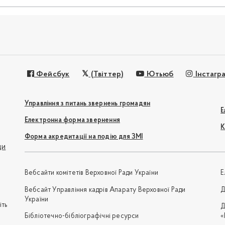
Фейсбук
(Твіттер)
Ютьюб
Інстагр
Управління з питань звернень громадян
Е
Електронна форма звернення
К
Форма акредитації на подію для ЗМІ
ди
Вебсайти комітетів Верховної Ради України
Е
Вебсайт Управління кадрів Апарату Верховної Ради
Д
України
іть
Д
Бібліотечно-бібліографічні ресурси
«