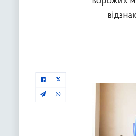
ворожих м
відзна