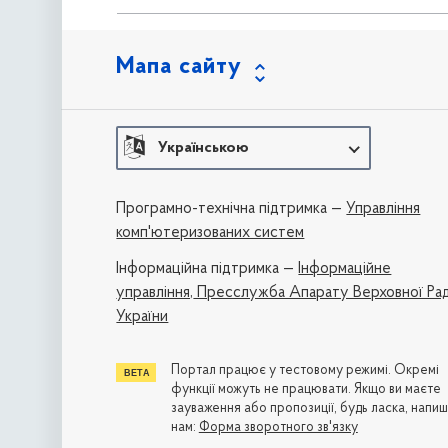
Мапа сайту
Українською
Програмно-технічна підтримка —
Управління
комп'ютеризованих систем
Iнформаційна підтримка —
Інформаційне
управління,
Пресслужба Апарату Верховної Ра
України
Портал працює у тестовому режимі. Окремі
функції можуть не працювати. Якщо ви маєте
зауваження або пропозиції, будь ласка, напиш
нам:
Форма зворотного зв'язку