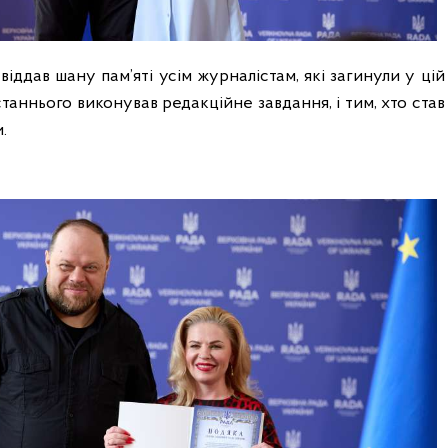
іддав шану пам’яті усім журналістам, які загинули у цій
останнього виконував редакційне завдання, і тим, хто став
и.