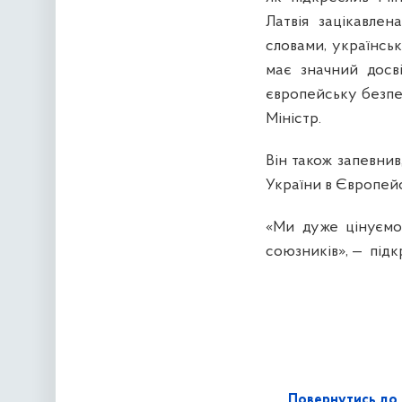
Латвія зацікавле
словами, українськ
має значний досв
європейську безпек
Міністр.
Він також запевнив
України в Європей
«Ми дуже цінуємо
союзників», —
підк
Повернутись до 