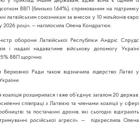
ію у приклад іншим державам, адже вона є одним із
 відсотком ВВП (близько 1,64%), спрямованим на підтримку
чні латвійським союзникам за внесок у 10 мільйонів євро
 у 2026 році», — наголосила Олена Кондратюк.
істр оборони Латвійської Республіки Андріс Спрудс
вія і надалі надаватиме військову допомогу Україні
25% ВВП щорічно.
 Верховної Ради також відзначила лідерство Латвії у
 України.
я коаліція розширилася і вже об’єднує загалом 20 держав.
осиленні співпраці з Латвією та членами коаліції у сфері
обництві та постачанні дронів, які сьогодні відіграють
римуванні російської агресії», —
підкреслила Олена