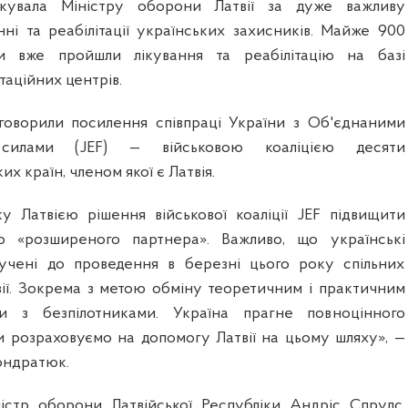
якувала Міністру оборони Латвії за дуже важливу
нні та реабілітації українських захисників. Майже 900
и вже пройшли лікування та реабілітацію на базі
таційних центрів.
говорили посилення співпраці України з Об'єднаними
 силами (JEF) — військовою коаліцією десяти
их країн,
членом якої є Латвія.
у Латвією рішення військової коаліції JEF підвищити
о «розширеного партнера». Важливо, що українські
лучені до проведення в березні цього року спільних
вії. Зокрема з метою обміну теоретичним і практичним
и з безпілотниками. Україна прагне повноцінного
ми розраховуємо на допомогу Латвії на цьому шляху», —
ондратюк.
істр оборони Латвійської Республіки Андріс Спрудс,