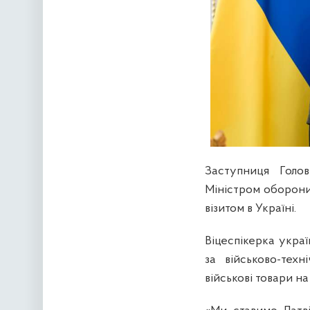
Заступниця Голо
Міністром оборони
візитом в Україні.
Віцеспікерка украї
за військово-тех
військові товари н