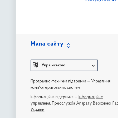
Мапа сайту
Українською
Програмно-технічна підтримка —
Управління
комп'ютеризованих систем
Iнформаційна підтримка —
Інформаційне
управління,
Пресслужба Апарату Верховної Ра
України