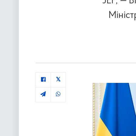
JEF, — В
Мініст