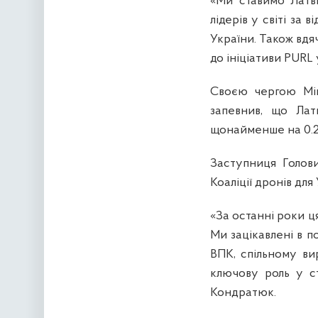
«Ми ставимо Латв
лідерів у світі за
України. Також вдя
до ініціативи PURL
Своєю чергою Мін
запевнив, що Лат
щонайменше на 0.
Заступниця Голови
Коаліції дронів для
«За останні роки ц
Ми зацікавлені в п
ВПК, спільному вир
ключову роль у ст
Кондратюк.