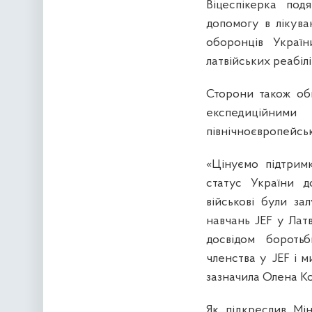
Віцеспікерка под
допомогу в лікува
оборонців Україн
латвійських реабілі
Сторони також об
експедиційними
північноєвропейськ
«Цінуємо підтримк
статус України д
військові були за
навчань JEF у Лат
досвідом боротьб
членства у JEF і 
зазначила Олена К
Як підкреслив Мін