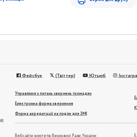
Фейсбук
(Твіттер)
Ютьюб
Інстагр
Управління з питань звернень громадян
Е
Електронна форма звернення
К
Форма акредитації на подію для ЗМІ
ди
Вебсайти комітетів Верховної Ради України
Е