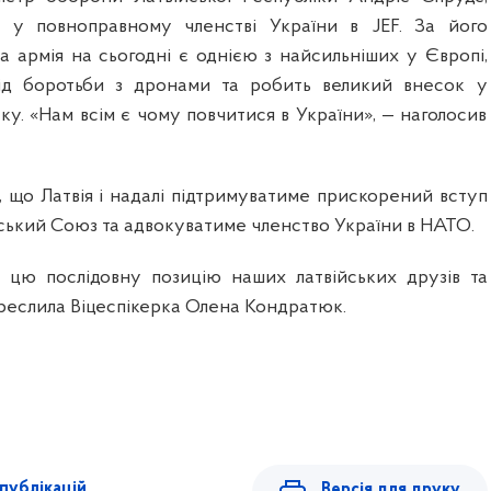
на у повноправному членстві України в JEF. За його
а армія на сьогодні є однією з найсильніших у Європі,
ід боротьби з дронами та робить великий внесок у
у. «Нам всім є чому повчитися в України», — наголосив
, що Латвія і надалі підтримуватиме прискорений вступ
ський Союз та адвокуватиме членство України в НАТО.
 цю послідовну позицію наших латвійських друзів та
реслила Віцеспікерка Олена Кондратюк.
публікацій
Версія для друку