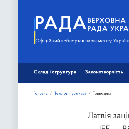
РАДА
ВЕРХОВНА
РАДА УКРА
Офіційний вебпортал парламенту Україн
Склад і структура
Законотворчість
Головна
Текстові публікації
Топновина
Латвія зац