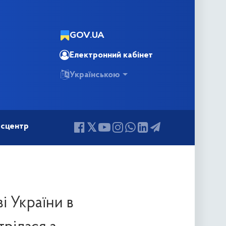
GOV.UA
Електронний кабінет
Українською
сцентр
і України в