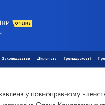
ЇНИ
ONLINE
и
Законодавство
Діяльність
Громадськості
Пре
ікавлена у повноправному членств