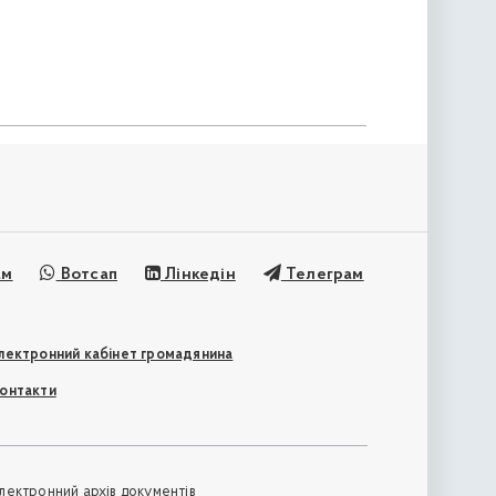
ам
Вотсап
Лінкедін
Телеграм
лектронний кабінет громадянина
онтакти
лектронний архів документів