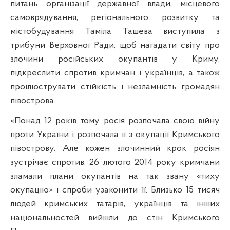
питань організації державної влади, місцевого
самоврядування, регіонального розвитку та
містобудування Таміла Ташева виступила з
трибуни Верховної Ради, щоб нагадати світу про
злочини російських окупантів у Криму,
підкреслити спротив кримчан і українців, а також
проілюструвати стійкість і незламність громадян
півострова.
«Понад 12 років тому росія розпочала свою війну
проти України і розпочала її з окупації Кримського
півострову. Але кожен злочинний крок росіян
зустрічає спротив. 26 лютого 2014 року кримчани
зламали плани окупантів на так звану «тиху
окупацію» і спроби узаконити її. Близько 15 тисяч
людей кримських татарів, українців та інших
національностей вийшли до стін Кримського