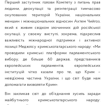
Перший заступник голови Комітету з питань прав
людини, деокупації та реінтеграції тимчасово
окупованих територій України, національних
меншин і міжнаціональних відносин Ахтем Чийгоз,
який є живим свідком злочинних дій російської
окупації, у своєму виступі, зокрема, підкреслив
важливість міжнародної підтримки і активної
позиції Меджлісу кримськотатарського народу: «Ми
проводили кримські платформи парламентського
вибору, де більше 60 держав, представників
європейських парламентів, європейських
інституцій чітко казали про те, що Крим –
невід’ємна частина України, і що світ буде нам
допомагати визволяти Крим».
Він закликав світ до об’єднання зусиль заради
майбутнього кримськотатарського народу: