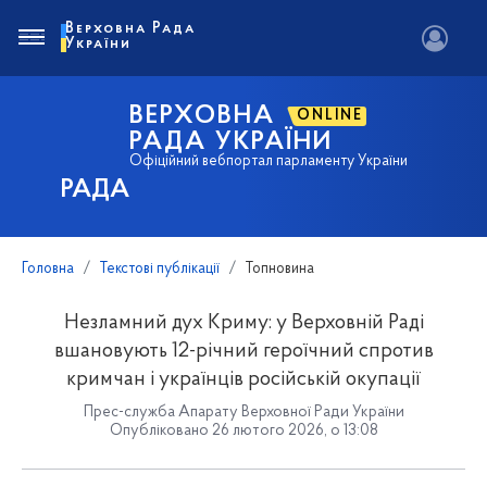
Верховна Рада
України
ВЕРХОВНА
ONLINE
РАДА УКРАЇНИ
Офіційний вебпортал парламенту України
РАДА
Головна
Текстові публікації
Топновина
Незламний дух Криму: у Верховній Раді
вшановують 12-річний героїчний спротив
кримчан і українців російській окупації
Прес-служба Апарату Верховної Ради України
Опубліковано 26 лютого 2026, о 13:08