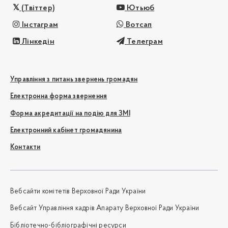
(Твіттер)
Ютьюб
Інстаграм
Вотсап
Лінкедін
Телеграм
Управління з питань звернень громадян
Електронна форма звернення
Форма акредитації на подію для ЗМІ
Електронний кабінет громадянина
Контакти
Вебсайти комітетів Верховної Ради України
Вебсайт Управління кадрів Апарату Верховної Ради України
Бібліотечно-бібліографічні ресурси