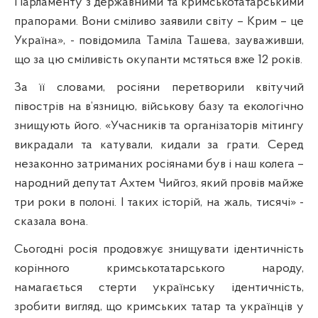
Парламенту з державними та кримськотатарськими
прапорами. Вони сміливо заявили світу – Крим – це
Україна», - повідомила Таміла Ташева, зауваживши,
що за цю сміливість окупанти мстяться вже 12 років.
За її словами, росіяни перетворили квітучий
півострів на в’язницю, військову базу та екологічно
знищують його. «Учасників та організаторів мітингу
викрадали та катували, кидали за грати. Серед
незаконно затриманих росіянами був і наш колега –
народний депутат Ахтем Чийгоз, який провів майже
три роки в полоні. І таких історій, на жаль, тисячі» -
сказала вона.
Сьогодні росія продовжує знищувати ідентичність
корінного кримськотатарського народу,
намагається стерти українську ідентичність,
зробити вигляд, що кримських татар та українців у