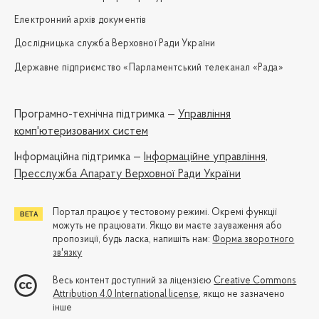
Електронний архів документів
Дослідницька служба Верховної Ради України
Державне підприємство «Парламентський телеканал «Рада»
Програмно-технічна підтримка —
Управління
комп'ютеризованих систем
Iнформаційна підтримка —
Інформаційне управління,
Пресслужба Апарату Верховної Ради України
Портал працює у тестовому режимі. Окремі функції
можуть не працювати. Якщо ви маєте зауваження або
пропозиції, будь ласка, напишіть нам:
Форма зворотного
зв'язку
Весь контент доступний за ліцензією
Creative Commons
Attribution 4.0 International license
, якщо не зазначено
інше