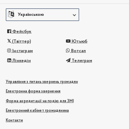
Українською
Фейсбук
(Твіттер)
Ютьюб
Інстаграм
Вотсап
Лінкедін
Телеграм
Управління з питань звернень громадян
Електронна форма звернення
Форма акредитації на подію для ЗМІ
Електронний кабінет громадянина
Контакти