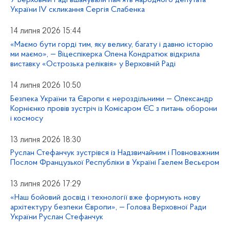
У Верховній Раді вшанували пам’ять народного депутата
України IV скликання Сергія Слабенка
14 липня 2026 15:44
«Маємо бути горді тим, яку велику, багату і давню історію
ми маємо», — Віцеспікерка Олена Кондратюк відкрила
виставку «Острозька реліквія» у Верховній Раді
14 липня 2026 10:50
Безпека України та Європи є нероздільними — Олександр
Корнієнко провів зустріч із Комісаром ЄС з питань оборони
і космосу
13 липня 2026 18:30
Руслан Стефанчук зустрівся із Надзвичайним і Повноважним
Послом Французької Республіки в Україні Гаелем Весьєром
13 липня 2026 17:29
«Наш бойовий досвід і технології вже формують нову
архітектуру безпеки Європи», — Голова Верховної Ради
України Руслан Стефанчук