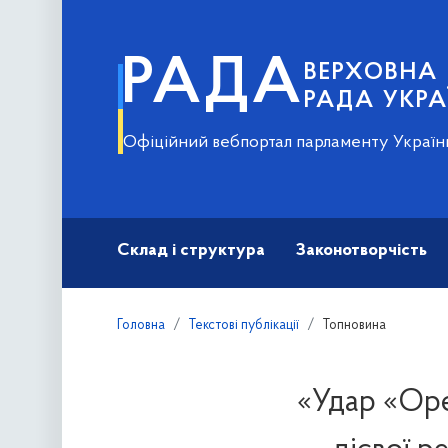
РАДА
ВЕРХОВНА
РАДА УКРА
Офіційний вебпортал парламенту Україн
Склад і структура
Законотворчість
Головна
Текстові публікації
Топновина
«Удар «Орє