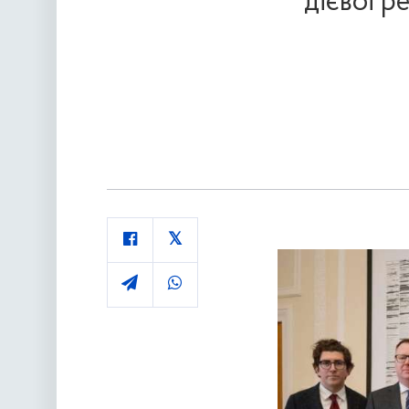
дієвої р