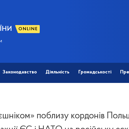
ЇНИ
ONLINE
и
Законодавство
Діяльність
Громадськості
Пре
шніком» поблизу кордонів Поль