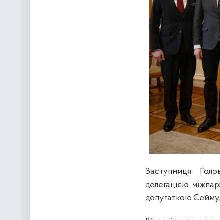
Заступниця Голо
делегацією міжпар
депутаткою Сейму,