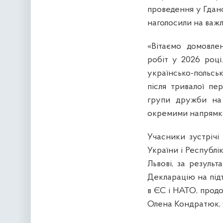
проведення у Гданс
наголосили на важл
«Вітаємо домовле
робіт у 2026 році
українсько-польсь
після тривалої пе
групи дружби на 
окремими напрямка
Учасники зустрічі
України і Республі
Львові, за резуль
Декларацію на під
в ЄС і НАТО, продо
Олена Кондратюк, я