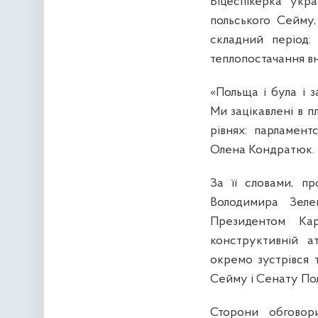
Віцеспікерка укр
польського Сейму,
складний період:
теплопостачання вн
«Польща і була і 
Ми зацікавлені в п
рівнях: парламент
Олена Кондратюк.
За її словами, п
Володимира Зеле
Президентом Кар
конструктивній а
окремо зустрівся 
Сейму і Сенату Пол
Сторони обговори