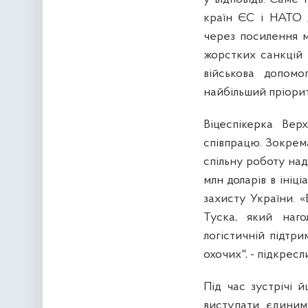
країн ЄС і НАТО д
через посилення 
жорстких санкцій 
військова допомо
найбільший пріорит
Віцеспікерка Вер
співпрацю. Зокрема
спільну роботу над
млн доларів в ініц
захисту України. 
Туска, який наг
логістичній підтри
охочих", - підкре
Під час зустрічі 
виступати єдиним