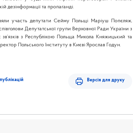
кій дезінформації та пропаганді.
взяли участь депутати Сейму Польщі Маріуш Попєляж,
співголови Депутатської групи Верховної Ради
України з
 зв
’
язків з Республікою
Польща Микола Княжицький та
ректор Польського Інституту в Києві Ярослав Годун.
публікацій
Версія для друку