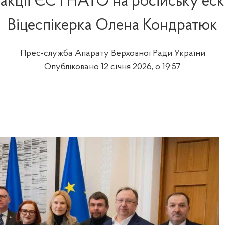
еакції ЄС і НАТО на російську еск
Віцеспікерка Олена Кондратюк
Прес-служба Апарату Верховної Ради України
Опубліковано 12 січня 2026, о 19:57