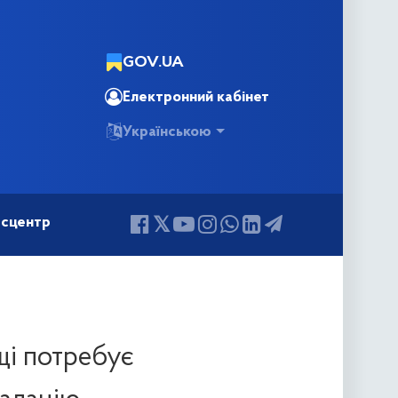
GOV.UA
Електронний кабінет
Українською
сцентр
щі потребує