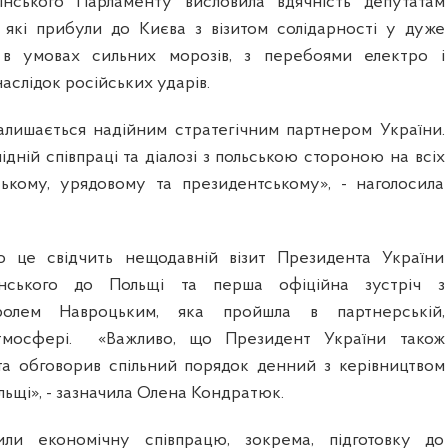
аїнського Парламенту висловила вдячність депутатам
 які прибули до Києва з візитом солідарності у дуже
 в умовах сильних морозів, з перебоями електро і
аслідок російських ударів.
залишається надійним стратегічним партнером України.
лідній співпраці та діалозі з польською стороною на всіх
ському, урядовому та президентському», - наголосила
ро це свідчить нещодавній візит Президента України
нського до Польщі та перша офіційна зустріч з
олем Навроцьким, яка пройшла в партнерській,
тмосфері.
«Важливо, що Президент України також
та обговорив спільний порядок денний з керівництвом
ьщі», - зазначила Олена Кондратюк.
ли економічну співпрацю, зокрема, підготовку до