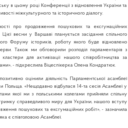
ьку в цьому році Конференції з відновлення України та
ивості міжкультурного та історичного діалогу.
ності про продовження пошукових та ексгумаційних
. Цієї весни у Варшаві планується засідання спільного
кого Форуму істориків, роботу якого буде відновлено
рерви. Також ми обговорили розподіл парламентарів з
кластери для активізації нашого співробітництва за
ми», - підкреслила Віцеспікерка Олена Кондратюк.
 позитивно оцінили діяльність Парламентської асамблеї
ки Польща. «Нещодавно відбулася 14-та сесія Асамблеї у
татами якої ми з польськими колегами прийняли спільну
тримку справедливого миру для України, нашого вступу
вження пошукових та ексгумаційних робіт», - зазначила
ка є співголовою Асамблеї.