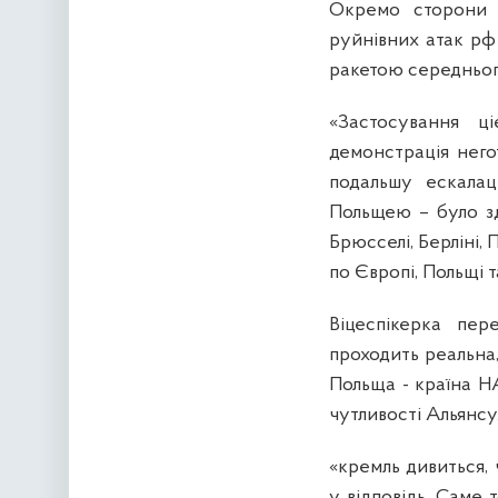
Окремо сторони з
руйнівних атак рф
ракетою середнього
«Застосування ці
демонстрація него
подальшу ескалац
Польщею – було зд
Брюсселі, Берліні, 
по Європі, Польщі 
Віцеспікерка пер
проходить реальна,
Польща - країна НА
чутливості Альянсу
«кремль дивиться,
у відповідь. Саме 