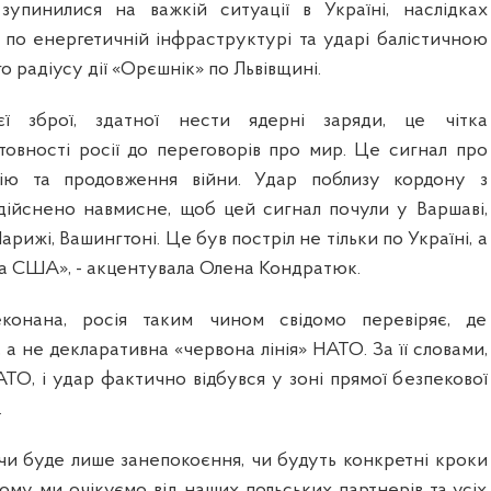
упинилися на важкій ситуації в Україні, наслідках
 по енергетичній інфраструктурі та ударі балістичною
 радіусу дії «Орєшнік» по Львівщині.
єї зброї, здатної нести ядерні заряди, це чітка
товності росії до переговорів про мир. Це сигнал про
ію та продовження війни. Удар поблизу кордону з
ійснено навмисне, щоб цей сигнал почули у Варшаві,
Парижі, Вашингтоні. Це був постріл не тільки по Україні, а
та США», - акцентувала Олена Кондратюк.
еконана, росія таким чином свідомо перевіряє, де
 а не декларативна «червона лінія» НАТО. За її словами,
ТО, і удар фактично відбувся у зоні прямої безпекової
.
 чи буде лише занепокоєння, чи будуть конкретні кроки
тому ми очікуємо від наших польських партнерів та усіх