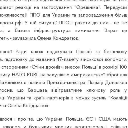
ієвої реакції на застосування "Орєшніка". Передусім
можливостей ППО для України та запровадження більш
проти рф. У цій ситуації ППО і ракети до них - це не
га, а базова інфраструктура виживання. Зараз це
ет», - зауважила Олена Кондратюк.
ховної Ради також подякувала Польщі за безпекову
, підготовку до надання 47-пакету військової допомоги,
 створенням «Стіни дронів», внесок Польщі в розмірі 100
іативу НАТО PURL на закупівлю американської зброї для
«Важливою є позиція Прем’єр-міністра Польщі Дональда
олосив, що Варшава відіграватиме ключову роль у
мці України та країн-партнерів в межах зусиль "Коаліції
слила Олена Кондратюк
йшлося і про те, що Україна, Польща, ЄС і США мають
 голосом у будь-яких мирних переговорах і спільно