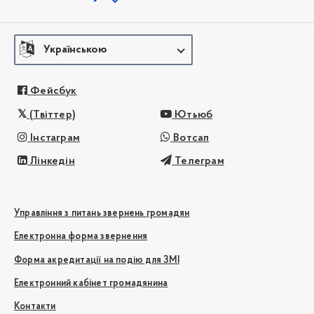
Українською
Фейсбук
(Твіттер)
Ютьюб
Інстаграм
Вотсап
Лінкедін
Телеграм
Управління з питань звернень громадян
Електронна форма звернення
Форма акредитації на подію для ЗМІ
Електронний кабінет громадянина
Контакти