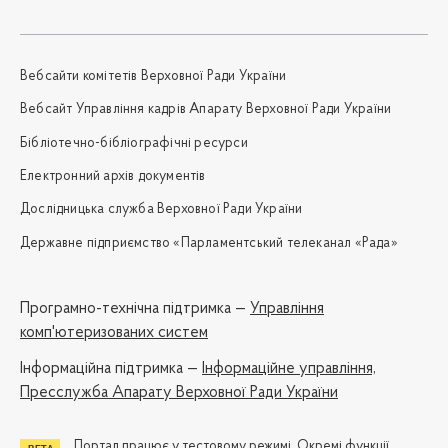
Вебсайти комітетів Верховної Ради України
Вебсайт Управління кадрів Апарату Верховної Ради України
Бібліотечно-бібліографічні ресурси
Електронний архів документів
Дослідницька служба Верховної Ради України
Державне підприємство «Парламентський телеканал «Рада»
Програмно-технічна підтримка —
Управління
комп'ютеризованих систем
Iнформаційна підтримка —
Інформаційне управління,
Пресслужба Апарату Верховної Ради України
Портал працює у тестовому режимі. Окремі функції