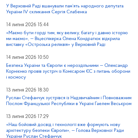
У Верховній Раді вшанували пам’ять народного депутата
України IV скликання Сергія Слабенка
14 липня 2026 15:44
«Маємо бути горді тим, яку велику, багату і давню історію
ми маємо», — Віцеспікерка Олена Кондратюк відкрила
виставку «Острозька реліквія» у Верховній Раді
14 липня 2026 10:50
Безпека України та Європи є нероздільними — Олександр
Корнієнко провів зустріч із Комісаром ЄС з питань оборони
і космосу
13 липня 2026 18:30
Руслан Стефанчук зустрівся із Надзвичайним і Повноважним
Послом Французької Республіки в Україні Гаелем Весьєром
13 липня 2026 17:29
«Наш бойовий досвід і технології вже формують нову
архітектуру безпеки Європи», — Голова Верховної Ради
України Руслан Стефанчук