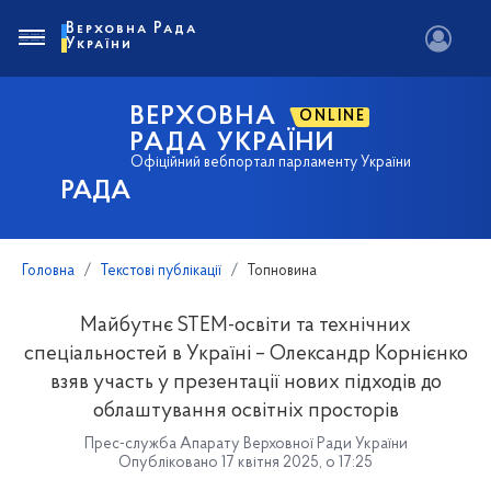
Верховна Рада
України
ВЕРХОВНА
ONLINE
РАДА УКРАЇНИ
Офіційний вебпортал парламенту України
РАДА
Головна
Текстові публікації
Топновина
Майбутнє STEM-освіти та технічних
спеціальностей в Україні – Олександр Корнієнко
взяв участь у презентації нових підходів до
облаштування освітніх просторів
Прес-служба Апарату Верховної Ради України
Опубліковано 17 квітня 2025, о 17:25