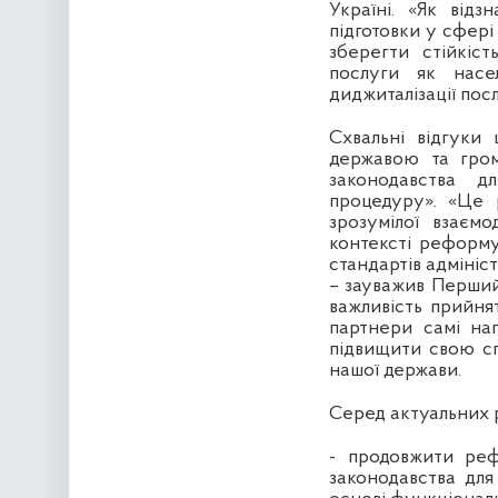
Україні. «Як від
підготовки у сфері
зберегти стійкіс
послуги як насел
диджиталізації пос
Схвальні відгуки 
державою та гром
законодавства д
процедуру». «Це 
зрозумілої взаєм
контексті реформ
стандартів адмініс
– зауважив Перший 
важливість прийня
партнери самі н
підвищити свою с
нашої держави.
Серед актуальних р
- продовжити реф
законодавства для