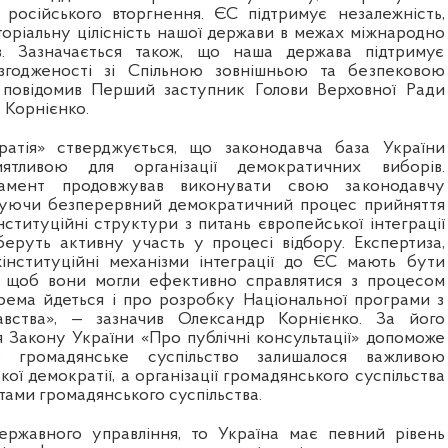
російського вторгнення. ЄС підтримує незалежність,
торіальну цілісність нашої держави в межах міжнародно
в. Зазначається також, що наша держава підтримує
згодженості зі Спільною зовнішньою та безпековою
 повідомив Перший заступник Голови Верховної Ради
 Корнієнко.
ратія» стверджується, що законодавча база України
иятливою для організації демократичних виборів.
ламент продовжував виконувати свою законодавчу
чуючи безперервний демократичний процес прийняття
нституційні структури з питань європейської інтеграції
беруть активну участь у процесі відбору. Експертиза,
інституційні механізми інтеграції до ЄС мають бути
о, щоб вони могли ефективно справлятися з процесом
рема йдеться і про розробку Національної програми з
давства», — зазначив Олександр Корнієнко. За його
я Закону України «Про публічні консультації» допоможе
б громадянське суспільство залишалося важливою
ої демократії, а організації громадянського суспільства
тами громадянського суспільства.
жавного управління, то Україна має певний рівень