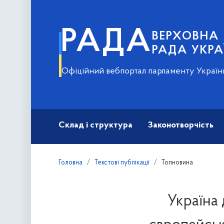
РАДА
ВЕРХОВНА
РАДА УКРА
Офіційний вебпортал парламенту Україн
Склад і структура
Законотворчість
Головна
Текстові публікації
Топновина
Україна 