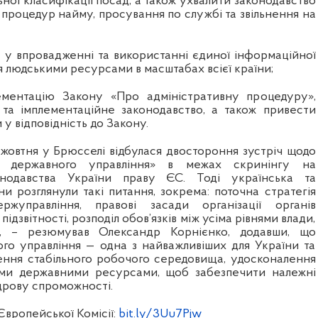
ної класифікації посад, а також ухвалити законодавство
процедур найму, просування по службі та звільнення на
у у впровадженні та використанні єдиної інформаційної
 людськими ресурсами в масштабах всієї країни;
ементацію Закону «Про адміністративну процедуру»,
 та імплементаційне законодавство, а також привести
у відповідність до Закону.
 жовтня у Брюсселі відбулася двостороння зустріч щодо
 державного управління» в межах скринінгу на
конодавства України праву ЄС. Тоді українська та
и розглянули такі питання, зокрема: поточна стратегія
жуправління, правові засади організації органів
підзвітності, розподіл обов’язків між усіма рівнями влади,
», – резюмував Олександр Корнієнко, додавши, що
о управління — одна з найважливіших для України та
ення стабільного робочого середовища, удосконалення
ими державними ресурсами, щоб забезпечити належні
дрову спроможності.
Європейської Комісії:
bit.ly/3Uu7Pjw