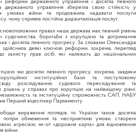
рі реформи державного управління і досягла певного
а державного управління зберегла свою стійкість у
их умовах війни та продовжила надавати послуги
су, чому сприяла постійна диджиталізація послуг.
 основоположних правах наша держава має певний рівень
рі судочинства, боротьби з корупцією та дотримання
ав і досягла певного прогресу. За словами Олександра
а здійснила деякі ключові реформи, зокрема, перегляд
до захисту прав осіб, які належать до національних
упцією ми досягли певного прогресу, зокрема, завдяки
орупційної інституційної бази та поступовому
віду розслідування, судового переслідування та
 рішень у справах про корупцію на найвищому рівні.
незалежність та інституційну спроможність САП, НАБУ
жив Перший віцеспікер Парламенту.
ободи вираження поглядів, то України також досягла
, попри обмеження та несприятливі умови, створені
овою агресією, як-от «дорожня карта» для відновлення
я війни.