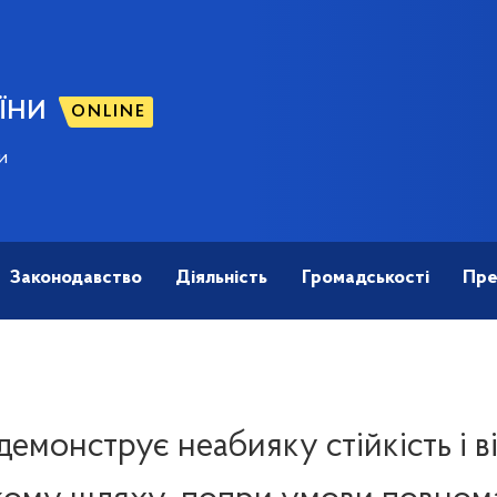
ЇНИ
ONLINE
и
Законодавство
Діяльність
Громадськості
Пре
демонструє неабияку стійкість і в