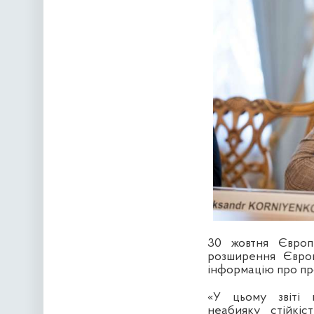
30 жовтня Європ
розширення Європ
інформацію про про
«У цьому звіті 
неабияку стійкіс