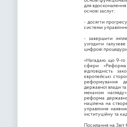
основі функціональ
для вдосконалення 
основі заслуг;
- досягти прогрес
системи управління
- завершити імпл
узгодити галузеве
цифрові процедури 
«Нагадаю, що 9-го
сфери «Реформа
відповідність за
європейські сторон
реформування дер
державної влади та 
механізм нагляду
реформа державног
націлена на створ
управління наявн
інституційну та ка
Посилання на Звіт 