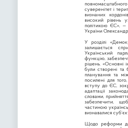
повномасштабного 
суверенітет і тери
визнаних кордоні
високий рівень у
політикою ЄС», —
України Олександр
У розділі «Демок
залишається спр
Український пар
функцію, забезпе
рішень. «Основні і
були створені та 
планування та між
посилені для тог
вступу до ЄС, зок
адаптації законо
словами, прийнятт
забезпечити, що
частиною українськ
визнавалися суб’єк
Щодо реформи дер