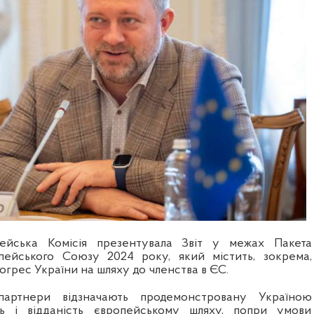
ейська Комісія презентувала Звіт у межах Пакета
ейського Союзу 2024 року, який містить, зокрема,
грес України на шляху до членства в ЄС.
партнери відзначають продемонстровану Україною
ть і відданість європейському шляху, попри умови