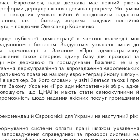
значає Єврокомісія, наша держава має певний рівень
 реформи держуправління і досягла прогресу. Ми зуміли
ть в складних умовах війни й продовжити надавати
енню, так і бізнесу, зокрема, завдяки постійній
луг», – повідомив Олександр Корнієнко.
щодо публічної адміністрації в частині взаємодії між
адянином і бізнесом. Згадуються ухвалені зміни до
ля гармонізації з Законом «Про адміністративну
рішення також створює єдину базу для прозорої та
одії між державою та громадянами. Важливо це й у
ування держуправління та впровадження європейських
тративного права на нашому євроінтеграційному шляху».
віцеспікер. За його словами, у звіті йдеться також і про
ття Закону України «Про адміністративний збір», адже
аголошують, що ЦНАПи мають стати самоокупними й
проможність щодо надання якісних послуг громадянам
екомендацій Єврокомісії для України на наступний рік:
ормування системи оплати праці шляхом ухвалення
 запровадження справедливої та прозорої системи на