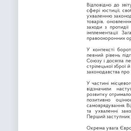
Відповідно до звіт
сфері юстиції, св
ухваленню законод
товарів, оновленн
заходи з протиді
імплементації За
правоохоронних ор
У контексті боро
певний рівень під
Союзу і досягла пе
стрілецької зброї 
законодавства про 
У частині місцево
відзначили насту
розвитку отримало
позитивно оціню
самоврядування. В
та ухваленні зак
Перший заступник 
Окрема увага Євро