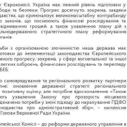
у Єврокомісії, Україна має певний рівень підготовки у
ободи та безпеки. Прогрес досягнуто, зокрема, завдяки
авства, що криміналізує великомасштабну контрабанду
ю законів, що посилюють фінансові розслідування та
ї відмиванню грошей, а також ухваленню плану дій з
гальнодержавного стратегічного плану реформування
ганів.
тьби з організованою злочинністю наша держава має
готовки до імплементації законодавства Європейського
вного прогресу, зокрема, у сфері вогнепальної та іншої
й легких озброєнь, фінансових розслідувань та перегляду
БЕБ.
го самоврядування та регіонального розвитку партнери
пне: оновлення державної стратегії регіонального
 позитивну оцінку, але потрібне вдосконалення. «Також
ють ухвалення Закону про прозорість місцевого
ідзначено потреби у зміні підходу до нарахування ПДФО
онодавства про адміністративний збір», – наголосив
Голови Верховної Ради України.
пейської Комісії – до реформи державного управління в