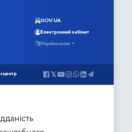
GOV.UA
Електронний кабінет
Українською
сцентр
ідданість