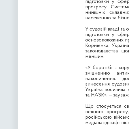
підготовки у сфе
прогресу. Систем
нинішніх складн
населенню та бізне
У судовій владі та
підготовки у сфе
основоположних пр
Корнієнка, Україн
законодавства що
меншин.
«У боротьбі з кор
зміцненню антик
накопиченню дос
винесення судових
Україна посилила 
та НАЗК», — заува
Що стосується св
певного прогресу
російською військ
медіаландшафт післ