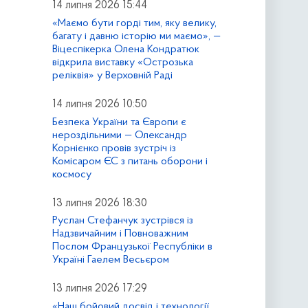
14 липня 2026 15:44
«Маємо бути горді тим, яку велику,
багату і давню історію ми маємо», —
Віцеспікерка Олена Кондратюк
відкрила виставку «Острозька
реліквія» у Верховній Раді
14 липня 2026 10:50
Безпека України та Європи є
нероздільними — Олександр
Корнієнко провів зустріч із
Комісаром ЄС з питань оборони і
космосу
13 липня 2026 18:30
Руслан Стефанчук зустрівся із
Надзвичайним і Повноважним
Послом Французької Республіки в
Україні Гаелем Весьєром
13 липня 2026 17:29
«Наш бойовий досвід і технології