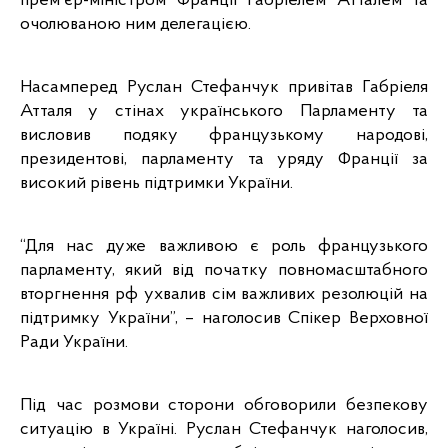
премʼєр-міністром Франції Габріелем Атталем та 
очолюваною ним делегацією.
Насамперед Руслан Стефанчук привітав Габріеля 
Атталя у стінах українського Парламенту та 
висловив подяку
французькому народові, 
президентові, парламенту та уряду Франції за 
високий рівень підтримки України. 
“Для нас дуже важливою є роль французького 
парламенту, який від початку повномасштабного 
вторгнення рф ухвалив сім важливих резолюцій на 
підтримку України”, – наголосив Спікер Верховної 
Ради України. 
Під час розмови сторони обговорили безпекову 
ситуацію в Україні. Руслан Стефанчук наголосив, 