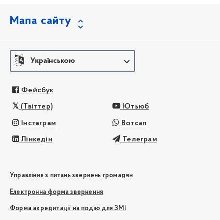
Мапа сайту
Українською
Фейсбук
(Твіттер)
Ютьюб
Інстаграм
Вотсап
Лінкедін
Телеграм
Управління з питань звернень громадян
Електронна форма звернення
Форма акредитації на подію для ЗМІ