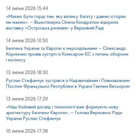
14 липня 2026 15:44
«Маємо бути горді тим, яку велику, багату і давню історію
ми маємо», — Віцеспікерка Олена Кондратюк відкрила
виставку «Острозька реліквія» у Верховній Раді
14 липня 2026 10:50
Безпека України та Європи є нероздільними — Олександр
Корнієнко провів зустріч із Комісаром ЄС з питань оборони
і космосу
13 липня 2026 18:30
Руслан Стефанчук зустрівся із Надзвичайним і Повноважним
Послом Французької Республіки в Україні Гаелем Весьєром
13 липня 2026 17:29
«Наш бойовий досвід і технології вже формують нову
архітектуру безпеки Європи», — Голова Верховної Ради
України Руслан Стефанчук
10 липня 2026 17:38