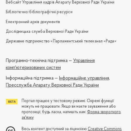
Вебсайт Управління кадрів Апарату Верховної Ради України
Бібліотечно-бібліографічні ресурси
Електронний архів документів
Дослідницька служба Верховної Ради України
Державне підприємство «Парламентський телеканал «Рада»
Програмно-технічна підтримка —
Управління
комп'ютеризованих систем
Iнформаційна підтримка —
Інформаційне управління,
Пресслужба Апарату Верховної Ради України
Портал працює у тестовому режимі. Окремі функції
можуть не працювати. Якщо ви маєте зауваження або
пропозиції, будь ласка, напишіть нам:
Форма зворотного
зв'язку
Весь контент доступний за ліцензією
Creative Commons