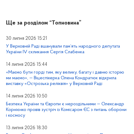
Ще за розділом
“Топновина”
30 липня 2026 15:21
У Верховній Раді вшанували пам’ять народного депутата
України IV скликання Сергія Слабенка
14 липня 2026 15:44
«Маємо бути горді тим, яку велику, багату і давню історію
ми маємо», — Віцеспікерка Олена Кондратюк відкрила
виставку «Острозька реліквія» у Верховній Раді
14 липня 2026 10:50
Безпека України та Європи є нероздільними — Олександр
Корнієнко провів зустріч із Комісаром ЄС з питань оборони
і космосу
13 липня 2026 18:30