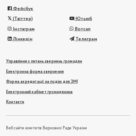
Фейсбук
(Твіттер)
Ютьюб
Інстаграм
Вотсап
Лінкедін
Телеграм
Управління з питань звернень громадян
Електронна форма звернення
Форма акредитації на подію для ЗМІ
Електронний кабінет громадянина
Контакти
Вебсайти комітетів Верховної Ради України