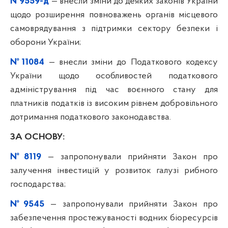
№9559-д
— внесли зміни до деяких законів України
щодо розширення повноважень органів місцевого
самоврядування з підтримки сектору безпеки і
оборони України;
№11084
— внесли зміни до Податкового кодексу
України щодо особливостей податкового
адміністрування під час воєнного стану для
платників податків із високим рівнем добровільного
дотримання податкового законодавства.
ЗА ОСНОВУ:
№8119
— запропонували прийняти Закон про
залучення інвестицій у розвиток галузі рибного
господарства;
№9545
— запропонували прийняти Закон про
забезпечення простежуваності водних біоресурсів