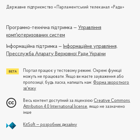
Державне підприємство «Парламентський телеканал «Рада»
Програмно-технічна підтримка —
Управління
комп'ютеризованих систем
Iнформаційна підтримка —
Інформаційне управління,
Пресслужба Апарату Верховної Ради України
Портал працює у тестовому режимі. Окремі функції
можуть не працювати. Якщо ви маєте зауваження або
пропозиції, будь ласка, напишіть нам:
Форма зворотного
зв'язку
Весь контент доступний за ліцензією
Creative Commons
Attribution 4.0 International license
, якщо не зазначено
інше
KitSoft — розробник дизайну