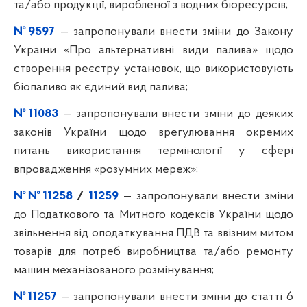
та/або продукції, виробленої з водних біоресурсів;
№9597
— запропонували внести зміни до Закону
України «Про альтернативні види палива» щодо
створення реєстру установок, що використовують
біопаливо як єдиний вид палива;
№11083
— запропонували внести зміни до деяких
законів України щодо врегулювання окремих
питань використання термінології у сфері
впровадження «розумних мереж»;
№№11258
/
11259
— запропонували внести зміни
до Податкового та Митного кодексів України щодо
звільнення від оподаткування ПДВ та ввізним митом
товарів для потреб виробництва та/або ремонту
машин механізованого розмінування;
№11257
— запропонували внести зміни до статті 6