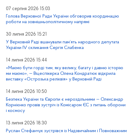
07 серпня 2026 15:03
Голова Верховної Ради України обговорив координацію
роботи на зовнішньополітичному напрямі
30 липня 2026 15:21
У Верховній Раді вшанували пам’ять народного депутата
України IV скликання Сергія Слабенка
14 липня 2026 15:44
«Маємо бути горді тим, яку велику, багату і давню історію
ми маємо», — Віцеспікерка Олена Кондратюк відкрила
виставку «Острозька реліквія» у Верховній Раді
14 липня 2026 10:50
Безпека України та Європи є нероздільними — Олександр
Корнієнко провів зустріч із Комісаром ЄС з питань оборони
і космосу
13 липня 2026 18:30
Руслан Стефанчук зустрівся із Надзвичайним і Повноважним