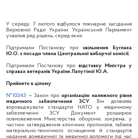
У середу, 7 лютого відбулося пленарне засідання
Верховної Ради України. Український Парламент
ухвалив ряд рішень, серед яких:
Підтримали Постанову про
звільнення Буглака
Ю.О. з посади члена Центральної виборчої комісії;
Підтримали Постанову про
відставку Міністра у
справах ветеранів України Лапутіної Ю.А.
Прийнято в цілому
:
№10343
— Закон про
організацію належного рівня
медичного забезпечення ЗСУ
. Він дозволяє
впроваджувати стандарти НАТО у медичному
забезпеченні ЗСУ. Документ розширює
повноваження Міністерства оборони, зокрема, у
частині затвердження клінічних протоколів, табелів
матеріально-технічного оснащення й стандартів
надання домедичної та медичної допомоги під час