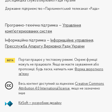
Дослідницька служба Верховної Ради України
Державне підприємство «Парламентський телеканал «Рада»
Програмно-технічна підтримка —
Управління
комп'ютеризованих систем
Iнформаційна підтримка —
Інформаційне управління,
Пресслужба Апарату Верховної Ради України
Портал працює у тестовому режимі. Окремі функції
можуть не працювати. Якщо ви маєте зауваження або
пропозиції, будь ласка, напишіть нам:
Форма зворотного
зв'язку
Весь контент доступний за ліцензією
Creative Commons
Attribution 4.0 International license
, якщо не зазначено
інше
KitSoft — розробник дизайну