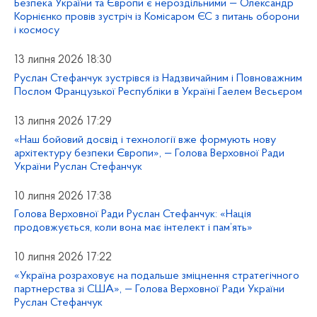
Безпека України та Європи є нероздільними — Олександр
Корнієнко провів зустріч із Комісаром ЄС з питань оборони
і космосу
13 липня 2026 18:30
Руслан Стефанчук зустрівся із Надзвичайним і Повноважним
Послом Французької Республіки в Україні Гаелем Весьєром
13 липня 2026 17:29
«Наш бойовий досвід і технології вже формують нову
архітектуру безпеки Європи», — Голова Верховної Ради
України Руслан Стефанчук
10 липня 2026 17:38
Голова Верховної Ради Руслан Стефанчук: «Нація
продовжується, коли вона має інтелект і пам’ять»
10 липня 2026 17:22
«Україна розраховує на подальше зміцнення стратегічного
партнерства зі США», — Голова Верховної Ради України
Руслан Стефанчук