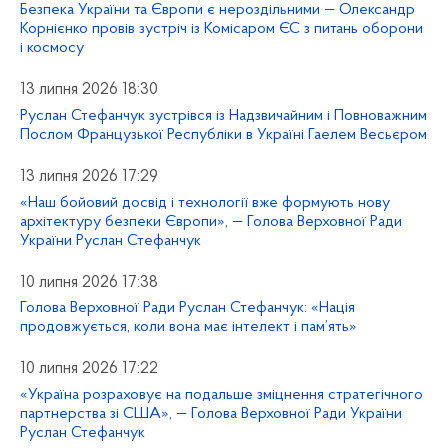
Безпека України та Європи є нероздільними — Олександр
Корнієнко провів зустріч із Комісаром ЄС з питань оборони
і космосу
13 липня 2026 18:30
Руслан Стефанчук зустрівся із Надзвичайним і Повноважним
Послом Французької Республіки в Україні Гаелем Весьєром
13 липня 2026 17:29
«Наш бойовий досвід і технології вже формують нову
архітектуру безпеки Європи», — Голова Верховної Ради
України Руслан Стефанчук
10 липня 2026 17:38
Голова Верховної Ради Руслан Стефанчук: «Нація
продовжується, коли вона має інтелект і пам’ять»
10 липня 2026 17:22
«Україна розраховує на подальше зміцнення стратегічного
партнерства зі США», — Голова Верховної Ради України
Руслан Стефанчук