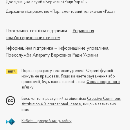
Дослідницька служба Верховної Ради України
Державне підприємство «Парламентський телеканал «Рада»
Програмно-технічна підтримка —
Управління
комп'ютеризованих систем
Iнформаційна підтримка —
Інформаційне управління,
Пресслужба Апарату Верховної Ради України
Портал працює у тестовому режимі. Окремі функції
можуть не працювати. Якщо ви маєте зауваження або
пропозиції, будь ласка, напишіть нам:
Форма зворотного
зв'язку
Весь контент доступний за ліцензією
Creative Commons
Attribution 4.0 International license
, якщо не зазначено
інше
KitSoft — розробник дизайну