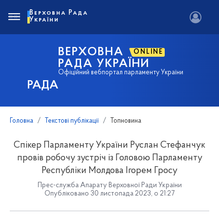
Верховна Рада
України
ВЕРХОВНА
ONLINE
РАДА УКРАЇНИ
Офіційний вебпортал парламенту України
РАДА
Головна
Текстові публікації
Топновина
Спікер Парламенту України Руслан Стефанчук
провів робочу зустріч із Головою Парламенту
Республіки Молдова Ігорем Гросу
Прес-служба Апарату Верховної Ради України
Опубліковано 30 листопада 2023, о 21:27