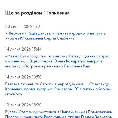
Ще за розділом
“Топновина”
30 липня 2026 15:21
У Верховній Раді вшанували пам’ять народного депутата
України IV скликання Сергія Слабенка
14 липня 2026 15:44
«Маємо бути горді тим, яку велику, багату і давню історію
ми маємо», — Віцеспікерка Олена Кондратюк відкрила
виставку «Острозька реліквія» у Верховній Раді
14 липня 2026 10:50
Безпека України та Європи є нероздільними — Олександр
Корнієнко провів зустріч із Комісаром ЄС з питань оборони
і космосу
13 липня 2026 18:30
Руслан Стефанчук зустрівся із Надзвичайним і Повноважним
Послом Французької Республіки в Україні Гаелем Весьєром