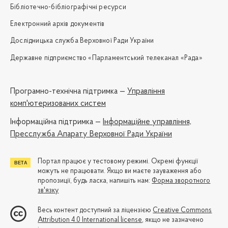
Бібліотечно-бібліографічні ресурси
Електронний архів документів
Дослідницька служба Верховної Ради України
Державне підприємство «Парламентський телеканал «Рада»
Програмно-технічна підтримка —
Управління
комп'ютеризованих систем
Iнформаційна підтримка —
Інформаційне управління,
Пресслужба Апарату Верховної Ради України
Портал працює у тестовому режимі. Окремі функції
можуть не працювати. Якщо ви маєте зауваження або
пропозиції, будь ласка, напишіть нам:
Форма зворотного
зв'язку
Весь контент доступний за ліцензією
Creative Commons
Attribution 4.0 International license
, якщо не зазначено