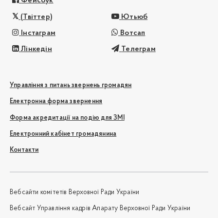
Фейсбук
(Твіттер)
Ютьюб
Інстаграм
Вотсап
Лінкедін
Телеграм
Управління з питань звернень громадян
Електронна форма звернення
Форма акредитації на подію для ЗМІ
Електронний кабінет громадянина
Контакти
Вебсайти комітетів Верховної Ради України
Вебсайт Управління кадрів Апарату Верховної Ради України