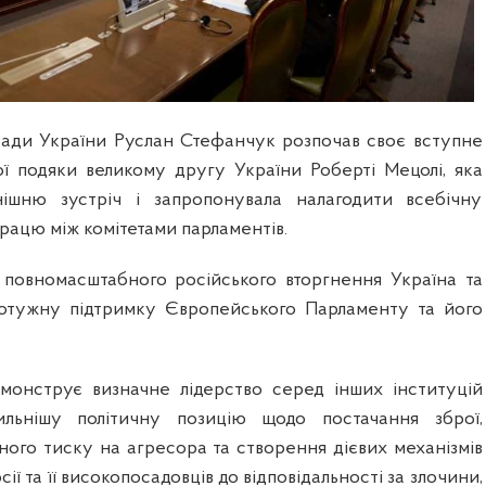
Ради України Руслан Стефанчук розпочав своє вступне
ї подяки великому другу України Роберті Мецолі, яка
днішню зустріч і запропонувала налагодити всебічну
рацю між комітетами парламентів.
повномасштабного російського вторгнення Україна та
потужну підтримку Європейського Парламенту та його
монструє визначне лідерство серед інших інституцій
льнішу політичну позицію щодо постачання зброї,
ного тиску на агресора та створення дієвих механізмів
ії та її високопосадовців до відповідальності за злочини,