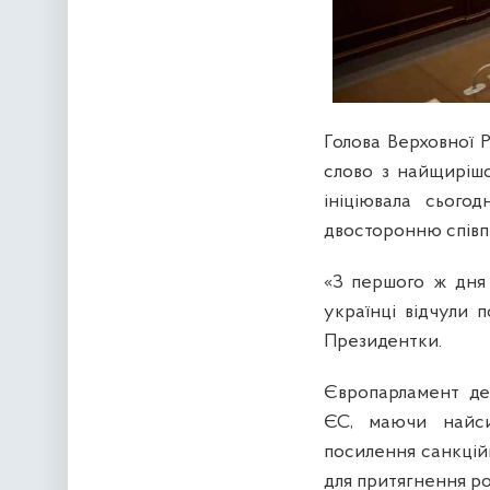
Голова Верховної 
слово з найщирішо
ініціювала сього
двосторонню співп
«З першого ж дня 
українці відчули 
Президентки.
Європарламент де
ЄС, маючи найси
посилення санкцій
для притягнення рос