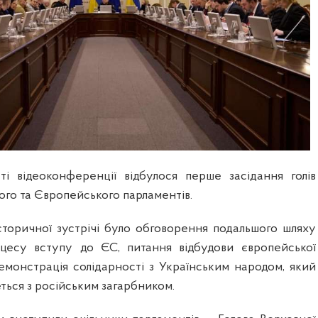
і відеоконференції відбулося перше засідання голів
кого та Європейського парламентів.
торичної зустрічі було обговорення подальшого шляху
цесу вступу до ЄС, питання відбудови європейської
демонстрація солідарності з Українським народом, який
ться з російським загарбником.