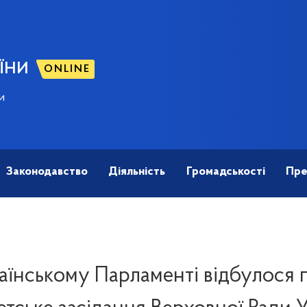
ЇНИ
ONLINE
и
Законодавство
Діяльність
Громадськості
Пре
аїнському Парламенті відбулося