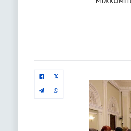
міжкоміт