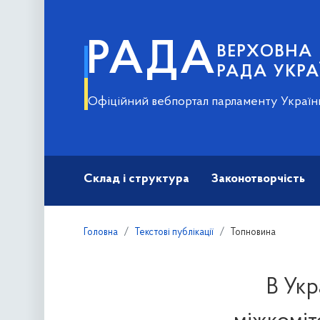
РАДА
ВЕРХОВНА
РАДА УКРА
Офіційний вебпортал парламенту Україн
Склад і структура
Законотворчість
Головна
Текстові публікації
Топновина
В Укр