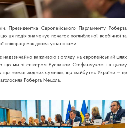
річ, Президентка Європейського Парламенту Роберта
що ця подія знаменує початок поглибленої, всебічної та
ої співпраці між двома установами.
 є надзвичайно важливою з огляду на європейський шлях
ро що ми зі спікером Русланом Стефанчуком і в цьому
у що немає жодних сумнівів, що майбутнє України — це
наголосила Роберта Мецола.