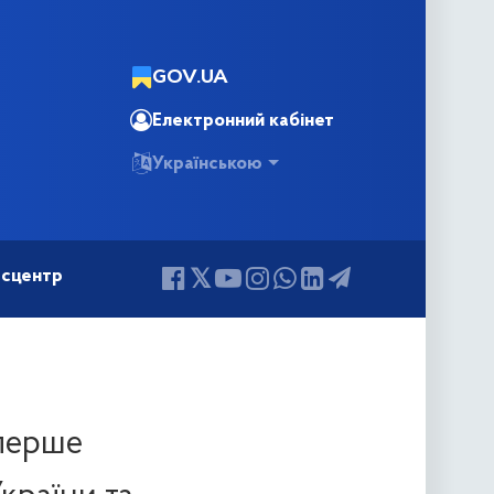
GOV.UA
Електронний кабінет
Українською
сцентр
 перше