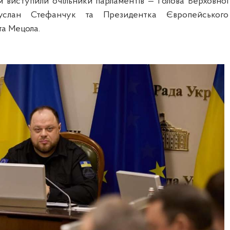
м виступили очільники парламентів — Голова Верховної
услан Стефанчук та Президентка Європейського
а Мецола.