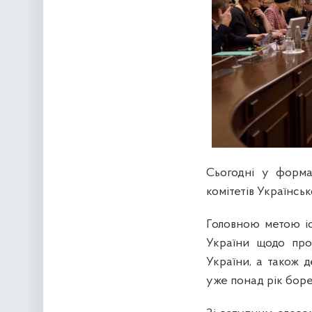
Сьогодні у формат
комітетів Українсь
Головною метою іс
України щодо про
України, а також 
уже понад рік боре