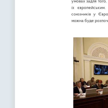
умовах задля того,
із європейським.
союзників у Євро
можна буде розпоча