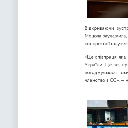
Відкриваючи зуст
Мецола зауважила, 
конкретної галузев
«Це співпраця, яка
України. Це те, п
погоджуємося, том
членство в ЄС», — 