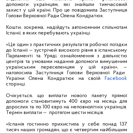
допомоги українцям, які знайшли тимчасовий
захист у цій країні. Про це повідомила Заступниця
Голови Верховної Ради Олена Кондратюк.
Кошти, зокрема, надійдуть автономним спільнотам
Іспанії, в яких перебувають українці.
«Це один з практичних результатів робочої поїздки
до Іспанії
—
зустрічей високого рівня в іспанському
Парламенті та Уряді, ознайомлення з діяльністю
центрів та умовами надання допомоги вимушеним
українським переселенцям у цій країні»,
—
наголосила Заступниця Голови Верховної Ради
України Олена Кондратюк на своїй
Facebook
сторінці.
Очікується, що виплати нового пакету прямої
допомоги становитимуть 400 євро на місяць для
дорослих та по 100 євро на неповнолітніх українців.
Термін виплати
—
протягом шести місяців.
«Іспанія гостинно прихистила у себе понад 137
тисяч наших громадян, що є четвертим найбільшим