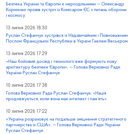
Безпека України та Європи є нероздільними — Олександр
Корнієнко провів зустріч із Комісаром ЄС з питань оборони
і космосу
13 липня 2026 18:30
Руслан Стефанчук зустрівся із Надзвичайним і Повноважним
Послом Французької Республіки в Україні Гаелем Весьєром
13 липня 2026 17:29
«Наш бойовий досвід і технології вже формують нову
архітектуру безпеки Європи», — Голова Верховної Ради
України Руслан Стефанчук
10 липня 2026 17:38
Голова Верховної Ради Руслан Стефанчук: «Нація
продовжується, коли вона має інтелект і пам’ять»
10 липня 2026 17:22
«Україна розраховує на подальше зміцнення стратегічного
партнерства зі США», — Голова Верховної Ради України
Руслан Стефанчук