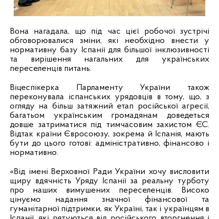
Вона нагадала, що під час цієї робочої зустрічі
обговорювалися зміни, які необхідно внести у
нормативну базу Іспанії для більшої інклюзивності
та вирішення нагальних для українських
переселенців питань.
Віцеспікерка Парламенту України також
переконувала іспанських урядовців в тому, що, з
огляду на більш затяжний етап російської агресії,
багатьом українським громадянам доведеться
довше затриматися під тимчасовим захистом ЄС.
Відтак країни Євросоюзу, зокрема й Іспанія, мають
бути до цього готові: адміністративно, фінансово і
нормативно.
«Від імені Верховної Ради України хочу висловити
щиру вдячність Уряду Іспанії за реальну турботу
про наших вимушених переселенців. Високо
цінуємо надання значної фінансової та
гуманітарної підтримки, як Україні, так і українцям в
Іспанії, які рятуються від російського вторгнення і