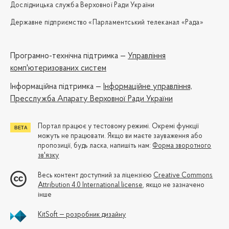
Дослідницька служба Верховної Ради України
Державне підприємство «Парламентський телеканал «Рада»
Програмно-технічна підтримка —
Управління
комп'ютеризованих систем
Iнформаційна підтримка —
Інформаційне управління,
Пресслужба Апарату Верховної Ради України
Портал працює у тестовому режимі. Окремі функції
можуть не працювати. Якщо ви маєте зауваження або
пропозиції, будь ласка, напишіть нам:
Форма зворотного
зв'язку
Весь контент доступний за ліцензією
Creative Commons
Attribution 4.0 International license
, якщо не зазначено
інше
KitSoft — розробник дизайну