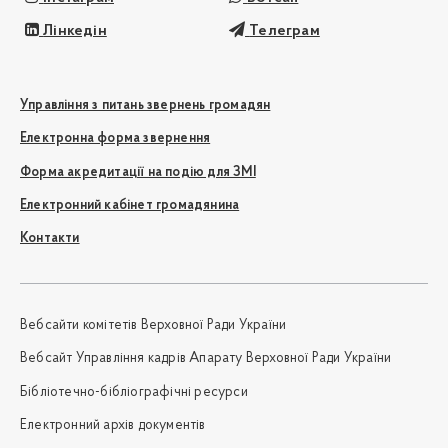
Лінкедін
Телеграм
Управління з питань звернень громадян
Електронна форма звернення
Форма акредитації на подію для ЗМІ
Електронний кабінет громадянина
Контакти
Вебсайти комітетів Верховної Ради України
Вебсайт Управління кадрів Апарату Верховної Ради України
Бібліотечно-бібліографічні ресурси
Електронний архів документів