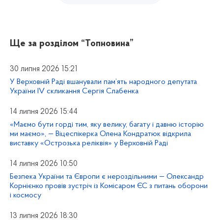
Ще за розділом
“Топновина”
30 липня 2026 15:21
У Верховній Раді вшанували пам’ять народного депутата
України IV скликання Сергія Слабенка
14 липня 2026 15:44
«Маємо бути горді тим, яку велику, багату і давню історію
ми маємо», — Віцеспікерка Олена Кондратюк відкрила
виставку «Острозька реліквія» у Верховній Раді
14 липня 2026 10:50
Безпека України та Європи є нероздільними — Олександр
Корнієнко провів зустріч із Комісаром ЄС з питань оборони
і космосу
13 липня 2026 18:30