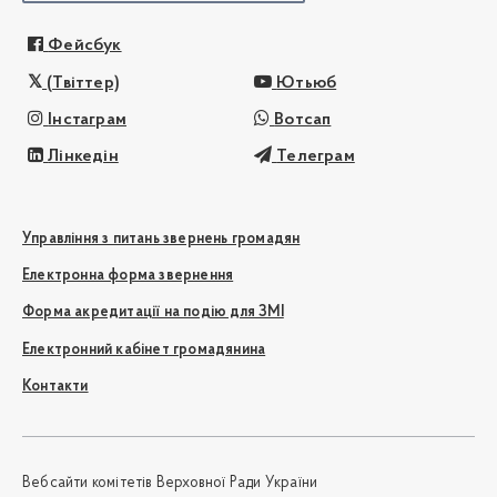
Фейсбук
(Твіттер)
Ютьюб
Інстаграм
Вотсап
Лінкедін
Телеграм
Управління з питань звернень громадян
Електронна форма звернення
Форма акредитації на подію для ЗМІ
Електронний кабінет громадянина
Контакти
Вебсайти комітетів Верховної Ради України