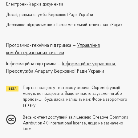
Електронний архів документів
Дослідницька служба Верховної Ради України
Державне підприємство «Парламентський телеканал «Рада»
Програмно-технічна підтримка —
Управління
комп'ютеризованих систем
Iнформаційна підтримка —
Інформаційне управління,
Пресслужба Апарату Верховної Ради України
Портал працює у тестовому режимі. Окремі функції
можуть не працювати. Якщо ви маєте зауваження або
пропозиції, будь ласка, напишіть нам:
Форма зворотного
зв'язку
Весь контент доступний за ліцензією
Creative Commons
Attribution 4.0 International license
, якщо не зазначено
інше