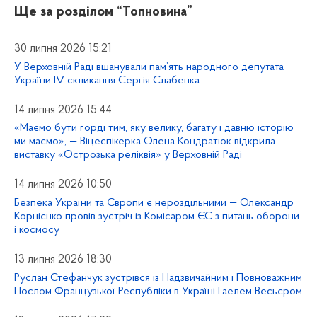
Ще за розділом
“Топновина”
30 липня 2026 15:21
У Верховній Раді вшанували пам’ять народного депутата
України IV скликання Сергія Слабенка
14 липня 2026 15:44
«Маємо бути горді тим, яку велику, багату і давню історію
ми маємо», — Віцеспікерка Олена Кондратюк відкрила
виставку «Острозька реліквія» у Верховній Раді
14 липня 2026 10:50
Безпека України та Європи є нероздільними — Олександр
Корнієнко провів зустріч із Комісаром ЄС з питань оборони
і космосу
13 липня 2026 18:30
Руслан Стефанчук зустрівся із Надзвичайним і Повноважним
Послом Французької Республіки в Україні Гаелем Весьєром