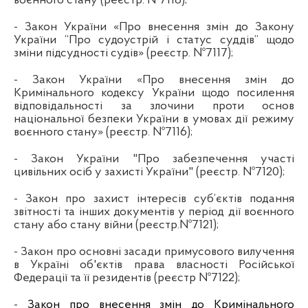
воєнного стану (реєстр. №7118);
- Закон України «Про внесення змін до Закону
України “Про судоустрій і статус суддів” щодо
зміни підсудності судів» (реєстр. №7117);
- Закон України «Про внесення змін до
Кримінального кодексу України щодо посилення
відповідальності за злочини проти основ
національної безпеки України в умовах дії режиму
воєнного стану» (реєстр. №7116);
- Закон України "Про забезпечення участі
цивільних осіб у захисті України" (реєстр. №7120);
- Закон про захист інтересів суб’єктів подання
звітності та інших документів у період дії воєнного
стану або стану війни (реєстр.№7121);
-
Закон про основні засади примусового вилучення
в Україні об'єктів права власності Російської
Федерації та її резидентів (реєстр №7122);
-
Закон про внесення змін до Кримінального