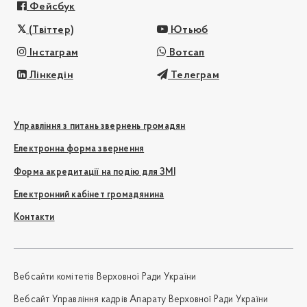
Фейсбук
(Твіттер)
Ютьюб
Інстаграм
Вотсап
Лінкедін
Телеграм
Управління з питань звернень громадян
Електронна форма звернення
Форма акредитації на подію для ЗМІ
Електронний кабінет громадянина
Контакти
Вебсайти комітетів Верховної Ради України
Вебсайт Управління кадрів Апарату Верховної Ради України