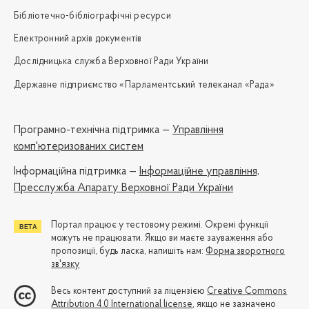
Бібліотечно-бібліографічні ресурси
Електронний архів документів
Дослідницька служба Верховної Ради України
Державне підприємство «Парламентський телеканал «Рада»
Програмно-технічна підтримка —
Управління
комп'ютеризованих систем
Iнформаційна підтримка —
Інформаційне управління,
Пресслужба Апарату Верховної Ради України
Портал працює у тестовому режимі. Окремі функції
можуть не працювати. Якщо ви маєте зауваження або
пропозиції, будь ласка, напишіть нам:
Форма зворотного
зв'язку
Весь контент доступний за ліцензією
Creative Commons
Attribution 4.0 International license
, якщо не зазначено