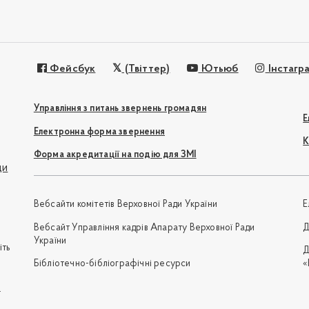
Фейсбук
(Твіттер)
Ютьюб
Інстагр
Управління з питань звернень громадян
Е
Електронна форма звернення
К
Форма акредитації на подію для ЗМІ
ди
Вебсайти комітетів Верховної Ради України
Е
Вебсайт Управління кадрів Апарату Верховної Ради
Д
України
іть
Д
Бібліотечно-бібліографічні ресурси
«
e