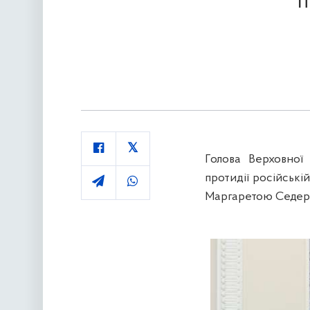
п
Голова Верховної
протидії російські
Маргаретою Седер