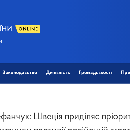
ЇНИ
ONLINE
и
Законодавство
Діяльність
Громадськості
Пре
фанчук: Швеція приділяє пріори