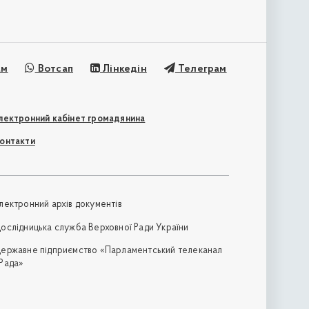
ам
Вотсап
Лінкедін
Телеграм
лектронний кабінет громадянина
онтакти
лектронний архів документів
ослідницька служба Верховної Ради України
ержавне підприємство «Парламентський телеканал
Рада»