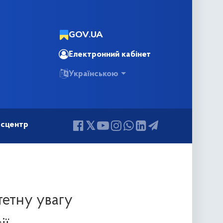
GOV.UA
Електронний кабінет
Українською
сцентр
тетну увагу