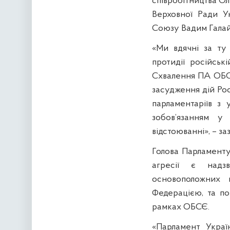
співробітництва О
Верховної Ради Ук
Союзу Вадим Галай
«Ми вдячні за ту 
протидії російськ
Схвалення ПА ОБСЄ
засудження дій Рос
парламентаріїв з
зобов’язанням у
відстоюванні», – з
Голова Парламенту
агресії є надз
основоположних 
Федерацією, та по
рамках ОБСЄ.
«Парламент Украї