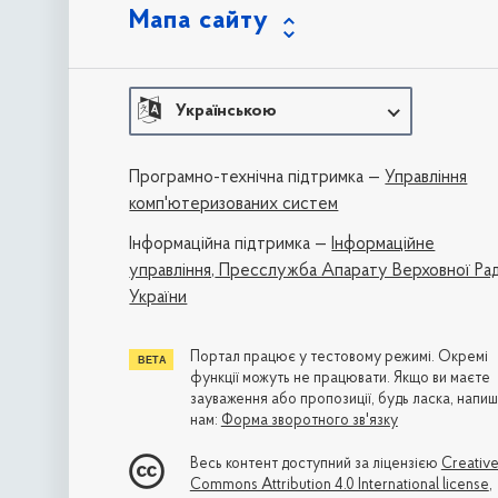
Мапа сайту
Українською
Програмно-технічна підтримка —
Управління
комп'ютеризованих систем
Iнформаційна підтримка —
Інформаційне
управління,
Пресслужба Апарату Верховної Ра
України
Портал працює у тестовому режимі. Окремі
функції можуть не працювати. Якщо ви маєте
зауваження або пропозиції, будь ласка, напиш
нам:
Форма зворотного зв'язку
Весь контент доступний за ліцензією
Creativ
Commons Attribution 4.0 International license
,