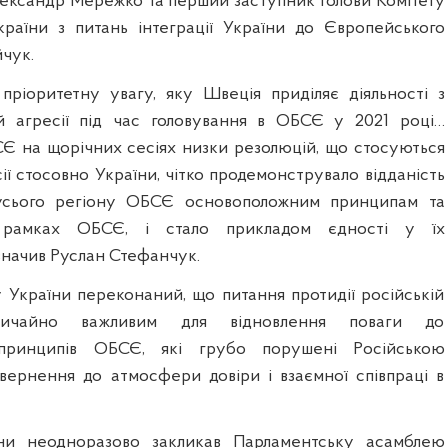
лександр Мережко та перший заступник голови Комітету
раїни з питань інтеграції України до Європейського
чук.
пріоритетну увагу, яку Швеція приділяє діяльності з
ій агресії під час головування в ОБСЄ у 2021 році…
 на щорічних сесіях низки резолюцій, що стосуються
ії стосовно України, чітко продемонструвало відданість
 усього регіону ОБСЄ основоположним принципам та
 рамках ОБСЄ, і стало прикладом єдності у їх
азначив Руслан Стефанчук.
 України переконаний, що питання протидії російській
вичайно важливим для відновлення поваги до
принципів ОБСЄ, які грубо порушені Російською
вернення до атмосфери довіри і взаємної співпраці в
ни неодноразово закликав Парламентську асамблею