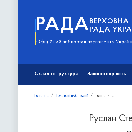
РАДА
ВЕРХОВНА
РАДА УКРА
Офіційний вебпортал парламенту Україн
Склад і структура
Законотворчість
Головна
Текстові публікації
Топновина
Руслан Сте