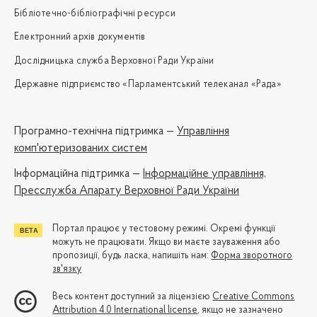
Бібліотечно-бібліографічні ресурси
Електронний архів документів
Дослідницька служба Верховної Ради України
Державне підприємство «Парламентський телеканал «Рада»
Програмно-технічна підтримка —
Управління
комп'ютеризованих систем
Iнформаційна підтримка —
Інформаційне управління,
Пресслужба Апарату Верховної Ради України
Портал працює у тестовому режимі. Окремі функції
можуть не працювати. Якщо ви маєте зауваження або
пропозиції, будь ласка, напишіть нам:
Форма зворотного
зв'язку
Весь контент доступний за ліцензією
Creative Commons
Attribution 4.0 International license
, якщо не зазначено