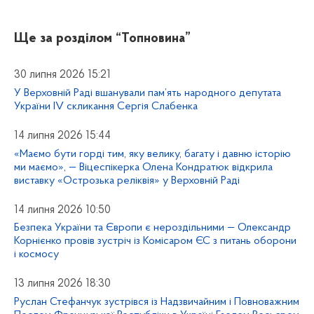
Ще за розділом
“Топновина”
30 липня 2026 15:21
У Верховній Раді вшанували пам’ять народного депутата
України IV скликання Сергія Слабенка
14 липня 2026 15:44
«Маємо бути горді тим, яку велику, багату і давню історію
ми маємо», — Віцеспікерка Олена Кондратюк відкрила
виставку «Острозька реліквія» у Верховній Раді
14 липня 2026 10:50
Безпека України та Європи є нероздільними — Олександр
Корнієнко провів зустріч із Комісаром ЄС з питань оборони
і космосу
13 липня 2026 18:30
Руслан Стефанчук зустрівся із Надзвичайним і Повноважним