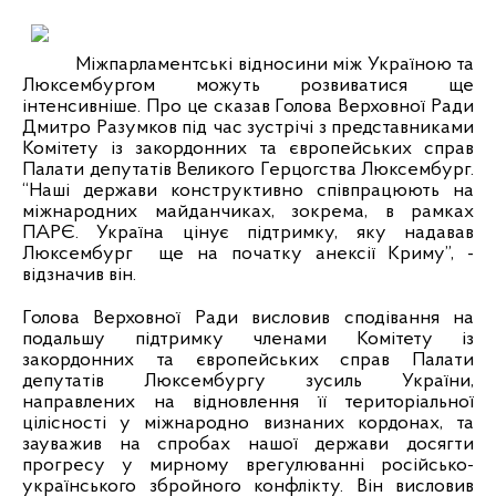
Міжпарламентські відносини між Україною та
Люксембургом можуть розвиватися ще
інтенсивніше. Про це сказав Голова Верховної Ради
Дмитро Разумков під час зустрічі з представниками
Комітету із закордонних та європейських справ
Палати депутатів Великого Герцогства Люксембург.
“Наші держави конструктивно співпрацюють на
міжнародних майданчиках, зокрема, в рамках
ПАРЄ. Україна цінує підтримку, яку надавав
Люксембург ще на початку анексії Криму”, -
відзначив він.
Голова Верховної Ради висловив сподівання на
подальшу підтримку членами Комітету із
закордонних та європейських справ Палати
депутатів Люксембургу зусиль України,
направлених на відновлення її територіальної
цілісності у міжнародно визнаних кордонах, та
зауважив на спробах нашої держави досягти
прогресу у мирному врегулюванні російсько-
українського збройного конфлікту. Він висловив