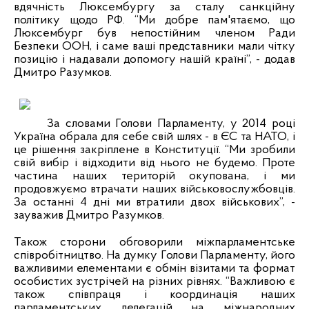
вдячність Люксембургу за сталу санкційну
політику щодо РФ. “Ми добре пам'ятаємо, що
Люксембург був непостійним членом Ради
Безпеки ООН, і саме ваші представники мали чітку
позицію і надавали допомогу нашій країні”, - додав
Дмитро Разумков.
За словами Голови Парламенту, у 2014 році
Україна обрала для себе свій шлях - в ЄС та НАТО, і
це рішення закріплене в Конституції. “Ми зробили
свій вибір і відходити від нього не будемо. Проте
частина наших територій окупована, і ми
продовжуємо втрачати наших військовослужбовців.
За останні 4 дні ми втратили двох військових”, -
зауважив Дмитро Разумков.
Також сторони обговорили міжпарламентське
співробітництво. На думку Голови Парламенту, його
важливими елементами є обмін візитами та формат
особистих зустрічей на різних рівнях. “Важливою є
також співпраця і координація наших
парламентських делегацій на міжнародних