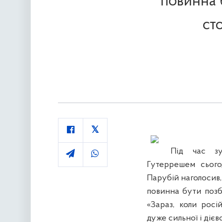
повинна 
ст
Під час зу
Гутеррешем сього
Парубій наголосив,
повинна бути позб
«Зараз, коли росі
дуже сильної і дієв