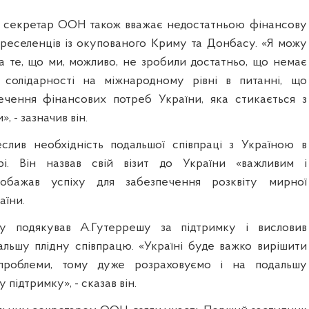
 секретар ООН також вважає недостатньою фінансову
еселенців із окупованого Криму та Донбасу. «Я можу
а те, що ми, можливо, не зробили достатньо, що немає
я солідарності на міжнародному рівні в питанні, що
ечення фінансових потреб України, яка стикається з
 - зазначив він.
слив необхідність подальшої співпраці з Україною в
рі. Він назвав свій візит до України «важливим і
побажав успіху для забезпечення розквіту мирної
аїни.
у подякував А.Гутеррешу за підтримку і висловив
альшу плідну співпрацю. «Україні буде важко вирішити
 проблеми, тому дуже розраховуємо і на подальшу
 підтримку», - сказав він.