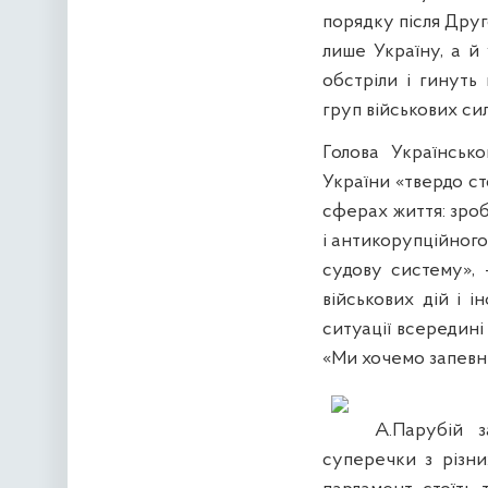
порядку після Друг
лише Україну, а й
обстріли і гинуть 
груп військових сил
Голова Українськ
України «твердо с
сферах життя: зроби
і антикорупційного
судову систему», 
військових дій і і
ситуації всередині
«Ми хочемо запевн
А.Парубій 
суперечки з різн