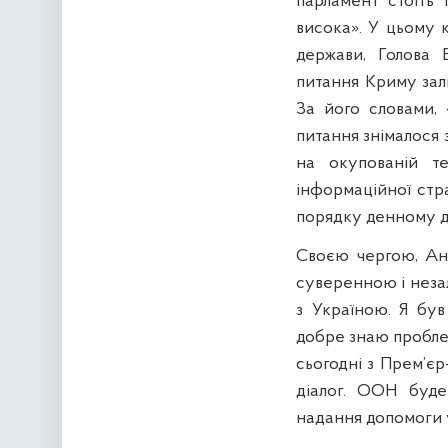
парламент стоїть 
висока». У цьому к
держави, Голова 
питання Криму зал
За його словами, 
питання знімалося 
на окупованій те
інформаційної стр
порядку денному до
Своєю чергою, Ант
суверенною і неза
з Україною. Я був
добре знаю проблем
сьогодні з Прем’єр
діалог. ООН буде
надання допомоги 