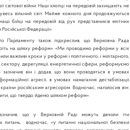
ої світової війни. Наші хлопці на передовій захищають не
 увесь вільний світ. Майже кожного дня продовжуються
наші бійці на передовій від рук представників елітних
 Російської Федерації».
ого Парламенту також підкреслив, що Верховна Рада
тоїть на шляху реформ». «Ми проводимо реформи у всіх
ли важливі кроки у реформі і політичного, і мілітарного,
 сектору, дерегуляції, енергетичної сфери, реформуємо
- зазначив він і додав, що вони проводяться в умовах
нформаційної агресії, в умовах намагання дестабілізації
 країни російським агресором. Водночас, наголосив він:
ити, що твердо йдемо шляхом реформ».
зазначив, що у Верховній Раді можуть деколи іти
их питань,
водночас, «у питанні національної безпеки