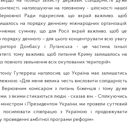
твердо на позиції захисту держави, солідарність дуже
онтексті, наголошуючи на головному - цілісності нашої
Верховної Ради підкреслив, що вкрай важливо, щоб
ишалось на порядку денному міжнародних організацій.
«немає сумніву, що для Росії вкрай важливо, щоб це
з порядку денного – для цього концентрувати всю увагу
риторії Донбасу і Луганська - це частина їхньої
атегії, тому важливо, щоб питання Криму залишалось на
 повного звільнення всіх окупованих територій».
оніу Гутерреш наголосив, що Україна має залишатись
лежною. «Для мене велика честь висловити солідарність
 Верховним комісаром з питань біженців і тому дуже
и, з якими стикаються люди, - сказав він. - Спілкуючись
-міністром і Президентом України, ми провели суттєвий
 посилювати співпрацю з Україною і продовжувати
у проведенні амбітної програми реформ».