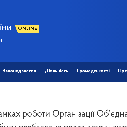
ЇНИ
ONLINE
и
Законодавство
Діяльність
Громадськості
Пре
рамках роботи Організації Об’єдн