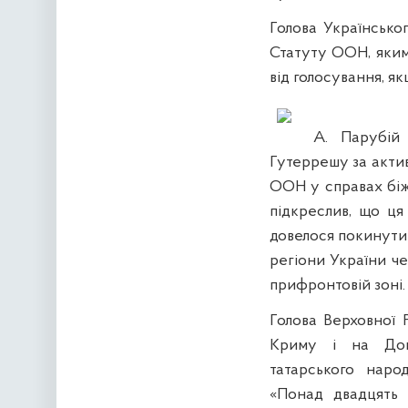
Голова Українськог
Статуту ООН, яким
від голосування, я
А. Парубій
Гутеррешу
за акти
ООН
у справах бі
підкреслив, що
ця
довелося
покину
ти
регіони України ч
прифронтовій зоні.
Голова Верховної 
Криму і на Донб
татарського наро
«Понад двадцять 