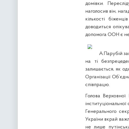
домівки. Переслід
наголосив він, наг
кількості біженц
доводиться опікув
допомога ООН є нео
А.Парубій за
на ті безпрецеде
залишається, як о
Організації Об’єдн
співпрацю.
Голова Верховної 
інституціональної 
Генерального сек
України вкрай важл
не лише путінськ