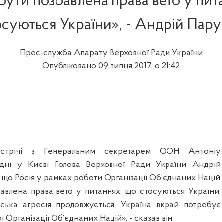
бути позбавлена права вето у пит
осуються України», - Андрій Пару
Прес-служба Апарату Верховної Ради України
Опубліковано 09 липня 2017, о 21:42
стрічі з Генеральним секретарем ООН Антоніу
дні у Києві Голова Верховної Ради України Андрій
 що Росія у рамках роботи Організації Об’єднаних Націй
авлена права вето у питаннях, що стосуються України.
йська агресія продовжується, Україна вкрай потребує
ої Організації Об’єднаних Націй», - сказав він.