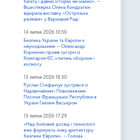
багату і давню історію ми маємо», —
Віцеспікерка Олена Кондратюк
відкрила виставку «Острозька
реліквія» у Верховній Раді
14 липня 2026 10:50
Безпека України та Європи є
нероздільними — Олександр
Корнієнко провів зустріч із
Комісаром ЄС з питань оборони і
космосу
13 липня 2026 18:30
Руслан Стефанчук зустрівся із
Надзвичайним і Повноважним
Послом Французької Республіки в
Україні Гаелем Весьєром
13 липня 2026 17:29
«Наш бойовий досвід і технології
вже формують нову архітектуру
безпеки Європи», — Голова