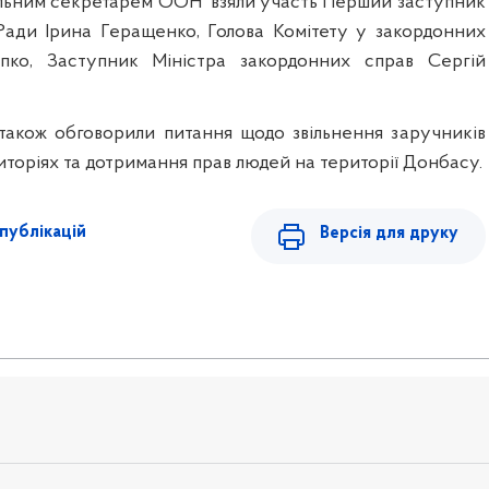
ральним секретарем ООН взяли участь Перший заступник
Ради Ірина Геращенко, Голова Комітету у закордонних
пко, Заступник Міністра закордонних справ Сергій
 також обговорили питання щодо звільнення заручників
торіях та дотримання прав людей на території Донбасу.
публікацій
Версія для друку