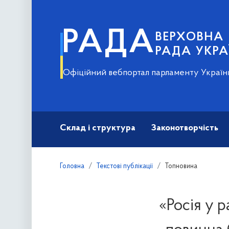
РАДА
ВЕРХОВНА
РАДА УКРА
Офіційний вебпортал парламенту Україн
Склад і структура
Законотворчість
Головна
Текстові публікації
Топновина
«Росія у 