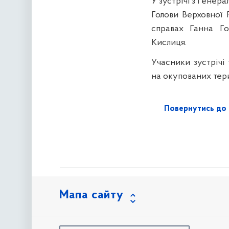
У зустрічі з Гене
Голови Верховної 
справах Ганна Го
Кислиця.
Учасники зустрічі
на окупованих тери
Повернутись до 
Мапа сайту