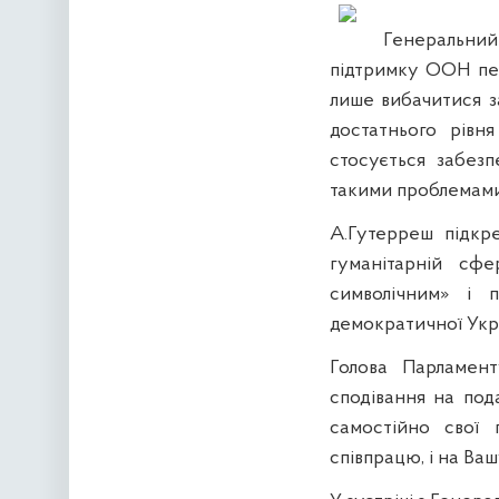
Генеральний
підтримку ООН пер
лише вибачитися з
достатнього рівн
стосується забезп
такими проблемами»,
А.Гутерреш підкре
гуманітарній сфе
символічним» і 
демократичної Укр
Голова Парламент
сподівання на под
самостійно свої
співпрацю, і на Вашу