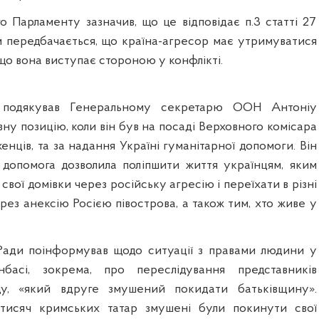
о Парламенту зазначив, що це відповідає п.3 статті 27
 передбачається, що країна-агресор має утримуватися
кщо вона виступає стороною у конфлікті.
 подякував Г
енеральному секретарю ООН Антоніу
вну позицію, коли він був на посаді Верховного комісара
женців
, та
за надання Україні
гуманітарної допомоги. Він
 допомога
дозволила пол
іп
шити життя українцям, яким
 свої домівки через
російську
агресію
і переїхати в різні
ерез анексію Росією півострова
, а також тим, хто живе у
Ради поінформував щодо ситуації з правами людини у
асі, зокрема, про переслідування представників
ду, «який вдруге змушений покидати батьківщину».
тисяч кримських татар змушені були покинути свої