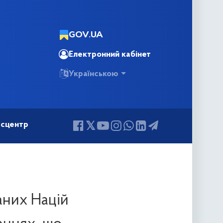
GOV.UA
Електронний кабінет
Українською
сцентр
аних Націй