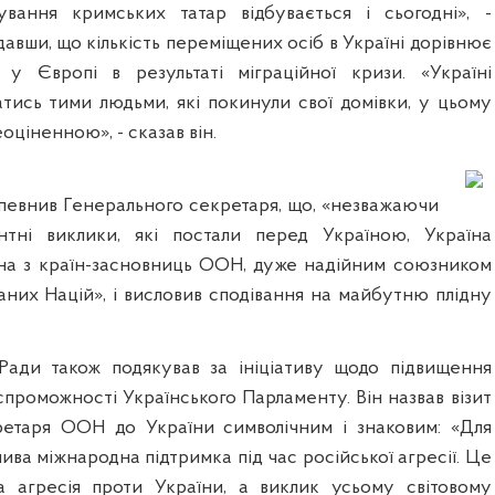
ування кримських татар відбувається і сьогодні», -
адавши, що кількість переміщених осіб в Україні дорівнює
ів у
Європі в результаті міграційної кризи
. «Україні
атись тими людьми, які покинули свої домівки, у цьому
ціненною», - сказав він.
певнив Генерального секретаря, що, «незважаючи
нтні виклики, які постали перед Україною, Україна
дна з країн-засновниць ООН, дуже надійним союзником
аних Націй», і висловив сподівання на майбутню плідну
Ради також подякував за ініціативу щодо підвищення
спроможності Українського Парламенту. Він назвав візит
ретаря ООН до України символічним і знаковим: «Для
ива міжнародна підтримка під час російської агресії. Це
а агресія проти України, а виклик усьому світовому