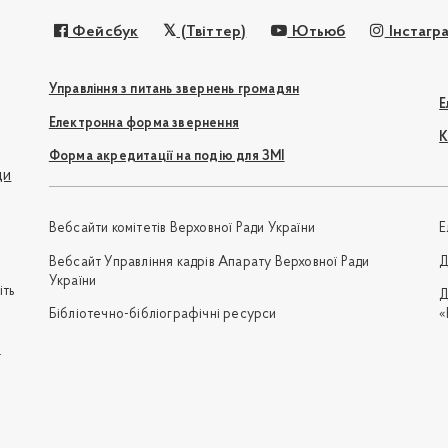
Фейсбук
(Твіттер)
Ютьюб
Інстагр
Управління з питань звернень громадян
Е
Електронна форма звернення
К
Форма акредитації на подію для ЗМІ
ди
Вебсайти комітетів Верховної Ради України
Е
Вебсайт Управління кадрів Апарату Верховної Ради
Д
України
іть
Д
Бібліотечно-бібліографічні ресурси
«
e