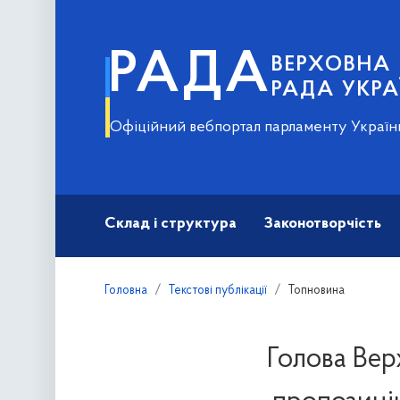
РАДА
ВЕРХОВНА
РАДА УКРА
Офіційний вебпортал парламенту Україн
Склад і структура
Законотворчість
Головна
Текстові публікації
Топновина
Голова Вер