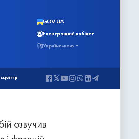
GOV.UA
Електронний кабінет
Українською
сцентр
бій озвучив