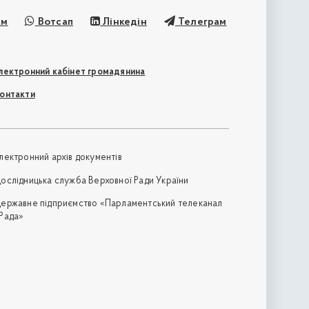
ам
Вотсап
Лінкедін
Телеграм
лектронний кабінет громадянина
онтакти
лектронний архів документів
ослідницька служба Верховної Ради України
ержавне підприємство «Парламентський телеканал
Рада»