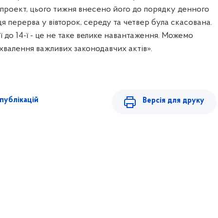
проект, цього тижня внесено його до порядку денного
ця перерва у вівторок, середу та четвер була скасована.
ї до 14-ї - це не таке велике навантаження. Можемо
валення важливих законодавчих актів».
публікацій
Версія для друку