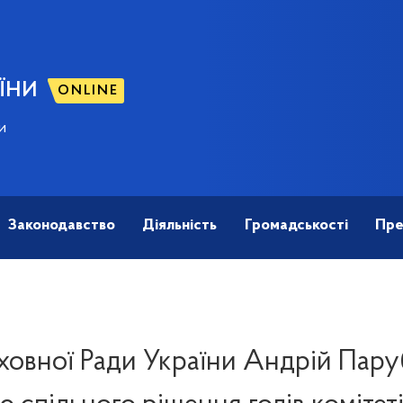
ЇНИ
ONLINE
и
Законодавство
Діяльність
Громадськості
Пре
ховної Ради України Андрій Пару