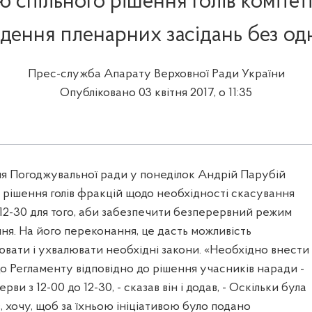
 спільного рішення голів комітеті
дення пленарних засідань без одн
Прес-служба Апарату Верховної Ради України
Опубліковано 03 квітня 2017, о 11:35
ня Погоджувальної ради у понеділок Андрій Парубій
рішення голів фракцій щодо необхідності скасування
 12-30 для того, аби забезпечити безперервний режим
ня. На його переконання, це дасть можливість
вати і ухвалювати необхідні закони. «Необхідно внести
до Регламенту відповідно до рішення учасників наради -
ви з 12-00 до 12-30, - сказав він і додав, - Оскільки була
ів, хочу, щоб за їхньою ініціативою було подано