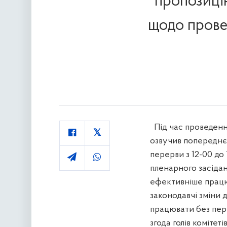
пропозицію
щодо прове
Під час проведен
озвучив попереднє 
перерви з 12-00 до
пленарного засідан
ефективніше працю
законодавчі зміни 
працювати без перер
згода голів комітет