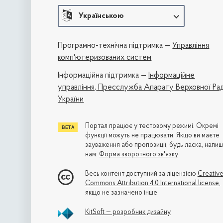
Українською
Програмно-технічна підтримка —
Управління
комп'ютеризованих систем
Iнформаційна підтримка —
Інформаційне
управління,
Пресслужба Апарату Верховної Ра
України
Портал працює у тестовому режимі. Окремі
функції можуть не працювати. Якщо ви маєте
зауваження або пропозиції, будь ласка, напиш
нам:
Форма зворотного зв'язку
Весь контент доступний за ліцензією
Creativ
Commons Attribution 4.0 International license
,
якщо не зазначено інше
KitSoft — розробник дизайну