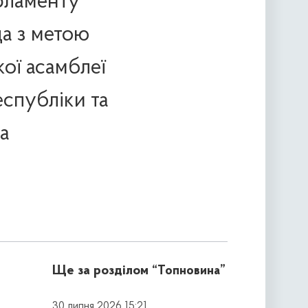
арламенту
ща з метою
ої асамблеї
еспубліки та
а
Ще за розділом
“Топновина”
30 липня 2026 15:21