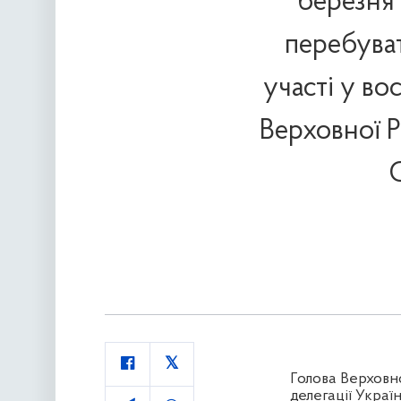
березня 
перебуват
участі у во
Верховної Р
Голова Верховн
делегації Украї