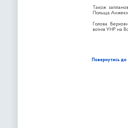
Також запланов
Польща Анжеєм
Голова Верхов
воїнів УНР на В
Повернутись до 