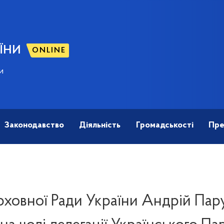
ЇНИ
ONLINE
и
Законодавство
Діяльність
Громадськості
Пре
рховної Ради України Андрій Пар