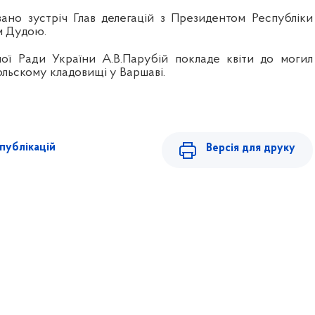
ано зустріч Глав делегацій з Президентом Республіки
 Дудою.
ної Ради України А.В.Парубій покладе квіти до могил
ольскому кладовищі у Варшаві.
публікацій
Версія для друку