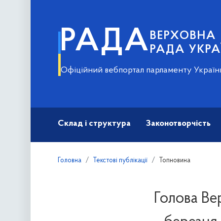
РАДА
ВЕРХОВНА
РАДА УКРА
Офіційний вебпортал парламенту Україн
Склад і структура
Законотворчість
Головна
Текстові публікації
Топновина
Голова Ве