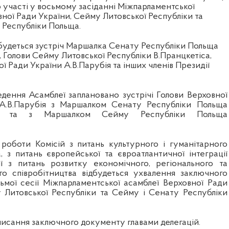
 участі у восьмому засіданні Міжпарламентської
вної Ради України, Сейму Литовської Республіки та
 Республіки Польща.
дбудеться зустріч Маршалка Сенату Республіки Польща
, Голови Сейму Литовської Республіки В.Пранцкетіса,
ї Ради України А.В.Парубія та інших членів Президії
дення Асамблеї заплановано зустрічі Голови Верховної
А.В.Парубія з Маршалком Сенату Республіки Польща
им та з Маршалком Сейму Республіки Польща
роботи Комісій з питань культурного і гуманітарного
а, з питань європейської та євроатлантичної інтеграції
ії з питань розвитку економічного, регіонального та
го співробітництва відбудеться ухвалення заключного
мої сесії Міжпарламентської асамблеї Верховної Ради
 Литовської Республіки та Сейму і Сенату Республіки
дписання
заключн
ого
документ
у главами делегацій
.