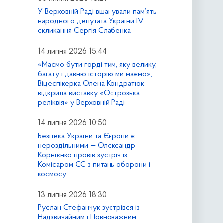
У Верховній Раді вшанували пам’ять
народного депутата України IV
скликання Сергія Слабенка
14 липня 2026 15:44
«Маємо бути горді тим, яку велику,
багату і давню історію ми маємо», —
Віцеспікерка Олена Кондратюк
відкрила виставку «Острозька
реліквія» у Верховній Раді
14 липня 2026 10:50
Безпека України та Європи є
нероздільними — Олександр
Корнієнко провів зустріч із
Комісаром ЄС з питань оборони і
космосу
13 липня 2026 18:30
Руслан Стефанчук зустрівся із
Надзвичайним і Повноважним