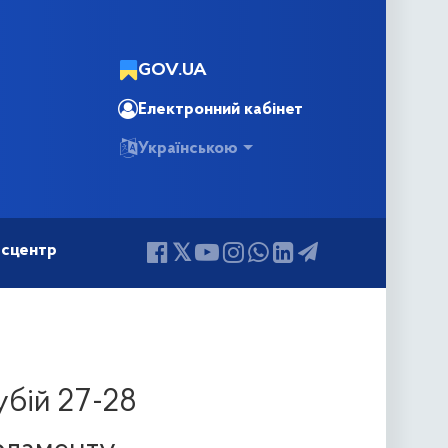
GOV.UA
Електронний кабінет
Українською
сцентр
убій 27-28