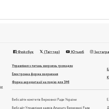
Фейсбук
(Твіттер)
Ютьюб
Інстагр
Управління з питань звернень громадян
Е
Електронна форма звернення
К
Форма акредитації на подію для ЗМІ
ди
Вебсайти комітетів Верховної Ради України
Е
Вебсайт Управління кадрів Апарату Верховної Ради
Д