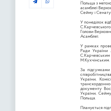
Польща з метою
асамблеї Верхо
Сейму і Сенату
У понеділок ві
С.Карчевського
Голови Верховно
Асамблеї.
У рамках прове
Ради України 
С.Карчевськ
М.Кухчінським.
За підсумками 
співробітництв
України, Коміс
транскордонно
документу Вось
України, Сейму
Польща.
Планується пі