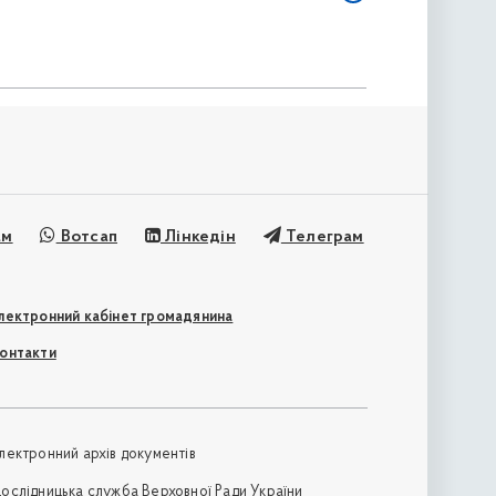
ам
Вотсап
Лінкедін
Телеграм
лектронний кабінет громадянина
онтакти
лектронний архів документів
ослідницька служба Верховної Ради України