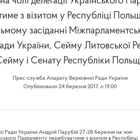
на чолі делегації Українського П
име з візитом у Республіці Поль
сьмому засіданні Міжпарламентськ
ади України, Сейму Литовської Р
Сейму і Сенату Республіки Польщ
Прес-служба Апарату Верховної Ради України
Опубліковано 24 березня 2017, о 19:00
ої Ради України Андрій Парубій 27-28 березня на чолі
нського Парламенту перебуватиме з візитом в Республіці